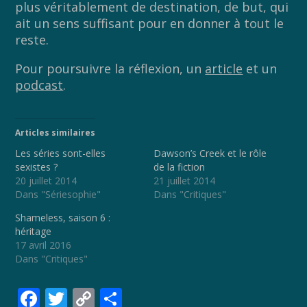
plus véritablement de destination, de but, qui
ait un sens suffisant pour en donner à tout le
reste.
Pour poursuivre la réflexion, un
article
et un
podcast
.
Articles similaires
Les séries sont-elles
Dawson’s Creek et le rôle
sexistes ?
de la fiction
20 juillet 2014
21 juillet 2014
Dans "Sériesophie"
Dans "Critiques"
Shameless, saison 6 :
héritage
17 avril 2016
Dans "Critiques"
F
T
C
P