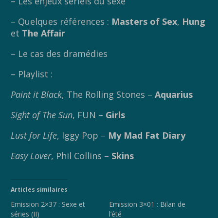
– Les enjeux sériels du sexe
– Quelques références :
Masters of Sex
,
Hung
et
The Affair
– Le cas des dramédies
– Playlist :
Paint it Black
, The Rolling Stones –
Aquarius
Sight of The Sun
, FUN –
Girls
Lust for Life
, Iggy Pop –
My Mad Fat Diary
Easy Lover
, Phil Collins –
Skins
Articles similaires
Emission 2×37 : Sexe et
Emission 3×01 : Bilan de
séries (II)
l’été