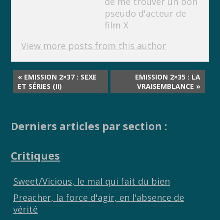
de me trouver un bon
pseudo d'acteur de
film X
View more posts from this author
« EMISSION 2×37 : SEXE
EMISSION 2×35 : LA
ET SÉRIES (II)
VRAISEMBLANCE »
Derniers articles par section :
Critiques
Sweet/Vicious, le mal qui fait du bien
Preacher, la force d'agir, en l'absence de
vérité