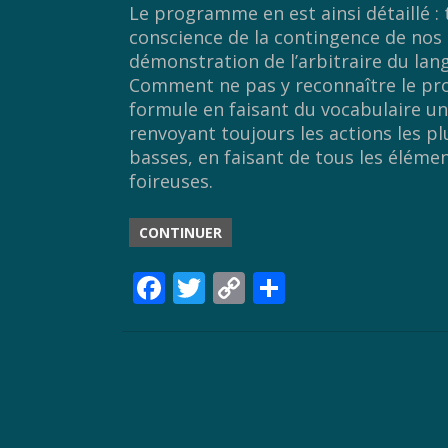
Le programme en est ainsi détaillé :
conscience de la contingence de nos é
démonstration de l’arbitraire du la
Comment ne pas y reconnaître le pro
formule en faisant du vocabulaire u
renvoyant toujours les actions les p
basses, en faisant de tous les élém
foireuses.
CONTINUER
F
T
C
P
ac
w
o
ar
e
itt
p
ta
b
er
y
g
o
Li
er
o
n