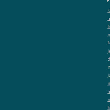
P
s
a
f
m
f
j
d
n
j
m
a
m
f