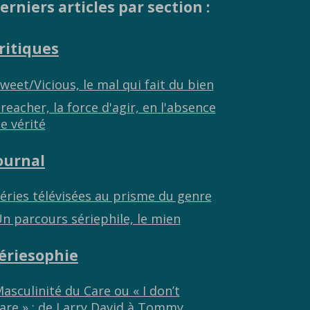
erniers articles par section :
ritiques
weet/Vicious, le mal qui fait du bien
reacher, la force d'agir, en l'absence
e vérité
ournal
éries télévisées au prisme du genre
n parcours sériephile, le mien
ériesophie
asculinité du Care ou « I don’t
are » : de Larry David à Tommy