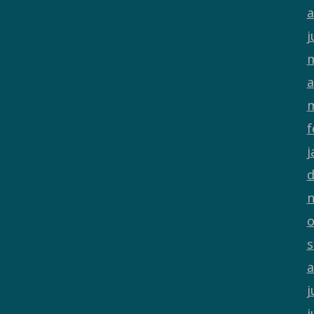
a
j
m
a
m
f
j
d
n
o
s
a
j
j