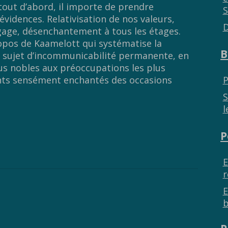
 tout d’abord, il importe de prendre
S
vidences. Relativisation de nos valeurs,
D
ngage, désenchantement à tous les étages.
pos de Kaamelott qui systématise la
B
n sujet d’incommunicabilité permanente, en
lus nobles aux préoccupations les plus
ents sensément enchantés des occasions
P
S
l
P
E
r
E
b