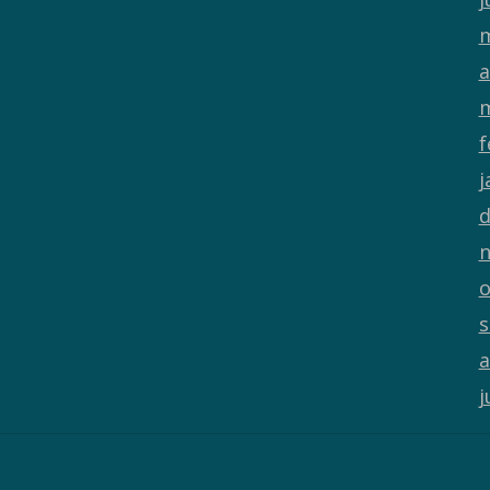
m
a
m
f
j
d
n
o
s
a
j