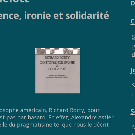
D
ce, ironie et solidarité
C
S
P
d
J
S
U
hilosophe américain, Richard Rorty, pour
S
est pas par hasard. En effet, Alexandre Astier
lle du pragmatisme tel que nous le décrit
M
c