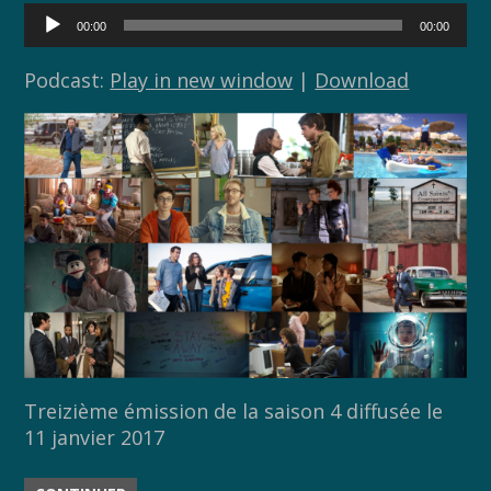
o
n
Lecteur
00:00
00:00
audio
k
k
Podcast:
Play in new window
|
Download
Treizième émission de la saison 4 diffusée le
11 janvier 2017