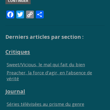
CONTINUER
F
T
C
P
ac
w
o
ar
e
itt
p
ta
b
er
y
g
Derniers articles par section :
o
Li
er
Critiques
o
n
k
k
Sweet/Vicious, le mal qui fait du bien
Preacher, la force d'agir, en l'absence de
vérité
Journal
Séries télévisées au prisme du genre