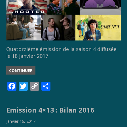
Quatorzième émission de la saison 4 diffusée
le 18 janvier 2017
CONTINUER
F
T
C
P
ac
w
o
ar
e
itt
p
ta
Emission 4×13 : Bilan 2016
b
er
y
g
o
Li
er
janvier 16, 2017