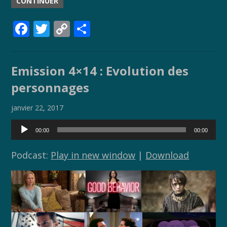
CONTINUER
F
T
C
P
ac
w
o
ar
e
itt
p
ta
Emission 4×14 : Evolution des
b
er
y
g
personnages
o
Li
er
o
n
janvier 22, 2017
k
k
Lecteur
00:00
00:00
audio
Podcast:
Play in new window
|
Download