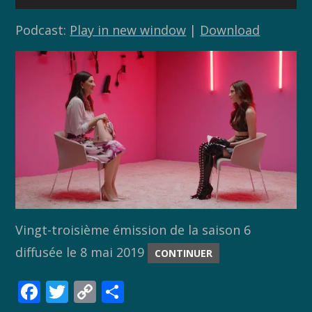
audio
Podcast:
Play in new window
|
Download
Vingt-troisième émission de la saison 6
diffusée le 8 mai 2019
CONTINUER
F
T
C
P