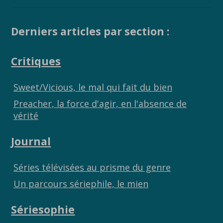
ac
w
o
ar
e
itt
p
ta
b
er
y
g
Derniers articles par section :
o
Li
er
Critiques
o
n
k
k
Sweet/Vicious, le mal qui fait du bien
Preacher, la force d'agir, en l'absence de
vérité
Journal
Séries télévisées au prisme du genre
Un parcours sériephile, le mien
Sériesophie