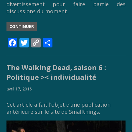
divertissement pour faire partie des
discussions du moment.
CONTINUER
F
T
C
P
ac
w
o
ar
e
itt
p
ta
The Walking Dead, saison 6 :
b
er
y
g
Politique >< individualité
o
Li
er
o
n
avril 17, 2016
k
k
Cet article a fait l’objet d’une publication
antérieure sur le site de
Smallthings
.