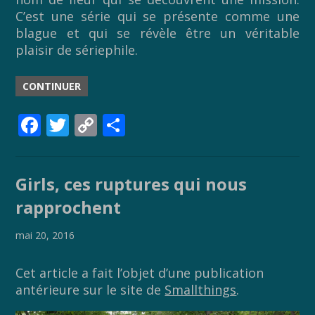
C’est une série qui se présente comme une
blague et qui se révèle être un véritable
plaisir de sériephile.
CONTINUER
F
T
C
P
ac
w
o
ar
e
itt
p
ta
Girls, ces ruptures qui nous
b
er
y
g
rapprochent
o
Li
er
o
n
mai 20, 2016
k
k
Cet article a fait l’objet d’une publication
antérieure sur le site de
Smallthings
.