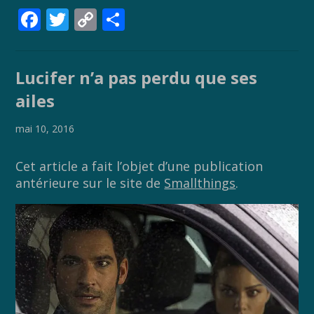
F
T
C
P
ac
w
o
ar
e
itt
p
ta
Lucifer n’a pas perdu que ses
b
er
y
g
ailes
o
Li
er
o
n
mai 10, 2016
k
k
Cet article a fait l’objet d’une publication
antérieure sur le site de
Smallthings
.