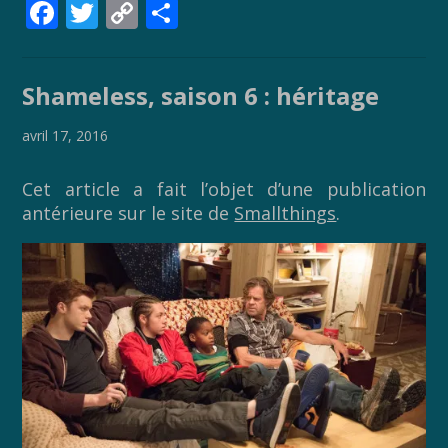
F
T
C
P
ac
w
o
ar
e
itt
p
ta
Shameless, saison 6 : héritage
b
er
y
g
o
Li
er
avril 17, 2016
o
n
Cet article a fait l’objet d’une publication
k
k
antérieure sur le site de
Smallthings
.