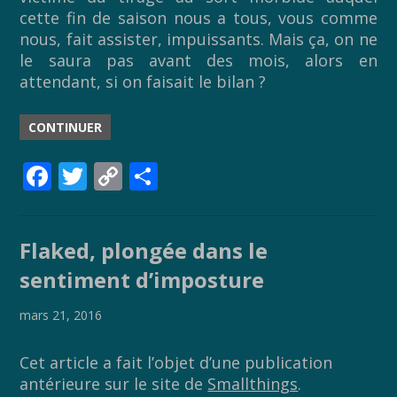
cette fin de saison nous a tous, vous comme
nous, fait assister, impuissants. Mais ça, on ne
le saura pas avant des mois, alors en
attendant, si on faisait le bilan ?
CONTINUER
F
T
C
P
ac
w
o
ar
e
itt
p
ta
Flaked, plongée dans le
b
er
y
g
sentiment d’imposture
o
Li
er
o
n
mars 21, 2016
k
k
Cet article a fait l’objet d’une publication
antérieure sur le site de
Smallthings
.