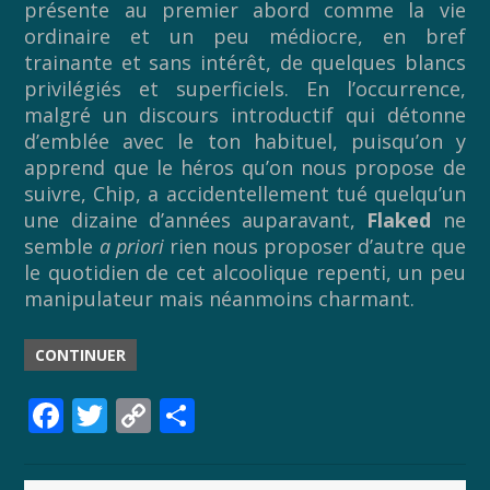
présente au premier abord comme la vie
ordinaire et un peu médiocre, en bref
trainante et sans intérêt, de quelques blancs
privilégiés et superficiels. En l’occurrence,
malgré un discours introductif qui détonne
d’emblée avec le ton habituel, puisqu’on y
apprend que le héros qu’on nous propose de
suivre, Chip, a accidentellement tué quelqu’un
une dizaine d’années auparavant,
Flaked
ne
semble
a priori
rien nous proposer d’autre que
le quotidien de cet alcoolique repenti, un peu
manipulateur mais néanmoins charmant.
CONTINUER
F
T
C
P
ac
w
o
ar
e
itt
p
ta