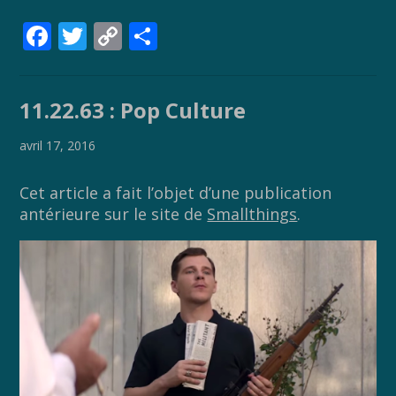
F
T
C
P
ac
w
o
ar
e
itt
p
ta
11.22.63 : Pop Culture
b
er
y
g
o
Li
er
avril 17, 2016
o
n
Cet article a fait l’objet d’une publication
k
k
antérieure sur le site de
Smallthings
.