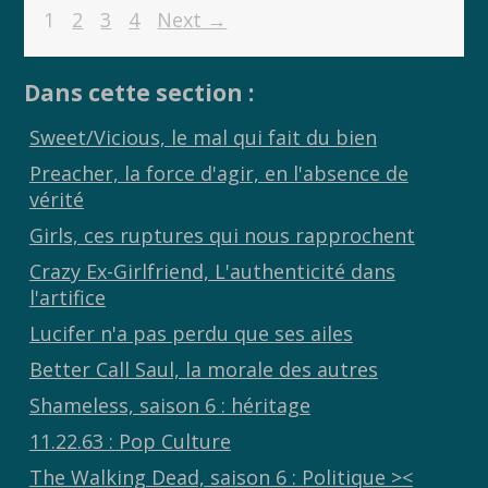
1
2
3
4
Next →
b
er
y
g
o
Li
er
Dans cette section :
o
n
k
k
Sweet/Vicious, le mal qui fait du bien
Preacher, la force d'agir, en l'absence de
vérité
Girls, ces ruptures qui nous rapprochent
Crazy Ex-Girlfriend, L'authenticité dans
l'artifice
Lucifer n'a pas perdu que ses ailes
Better Call Saul, la morale des autres
Shameless, saison 6 : héritage
11.22.63 : Pop Culture
The Walking Dead, saison 6 : Politique ><