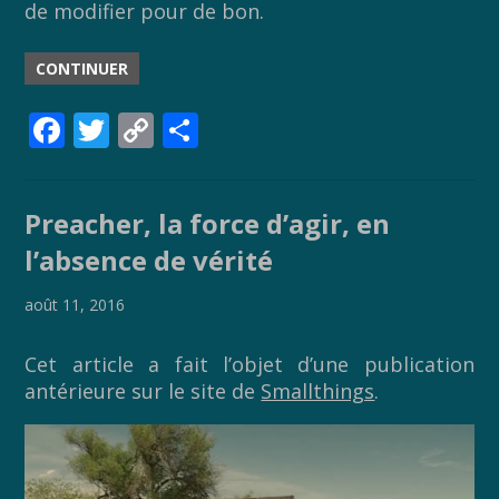
de modifier pour de bon.
CONTINUER
F
T
C
P
ac
w
o
ar
e
itt
p
ta
Preacher, la force d’agir, en
b
er
y
g
l’absence de vérité
o
Li
er
o
n
août 11, 2016
k
k
Cet article a fait l’objet d’une publication
antérieure sur le site de
Smallthings
.