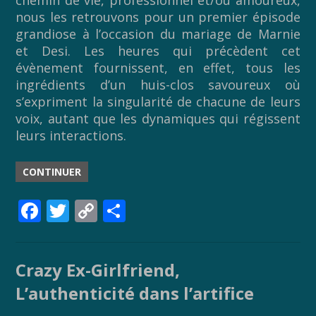
nous les retrouvons pour un premier épisode
grandiose à l’occasion du mariage de Marnie
et Desi. Les heures qui précèdent cet
évènement fournissent, en effet, tous les
ingrédients d’un huis-clos savoureux où
s’expriment la singularité de chacune de leurs
voix, autant que les dynamiques qui régissent
leurs interactions.
CONTINUER
F
T
C
P
ac
w
o
ar
e
itt
p
ta
Crazy Ex-Girlfriend,
b
er
y
g
L’authenticité dans l’artifice
o
Li
er