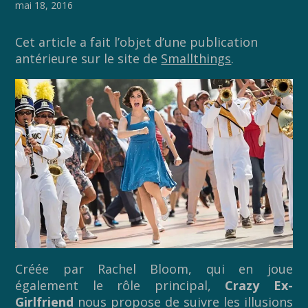
o
n
mai 18, 2016
k
k
Cet article a fait l’objet d’une publication
antérieure sur le site de
Smallthings
.
Créée par Rachel Bloom, qui en joue
également le rôle principal,
Crazy Ex-
Girlfriend
nous propose de suivre les illusions