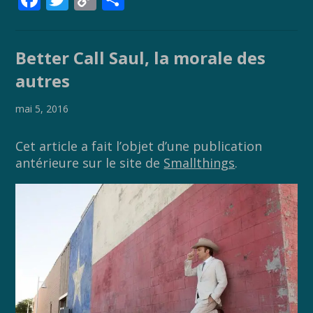
ac
w
o
ar
e
itt
p
ta
Better Call Saul, la morale des
b
er
y
g
autres
o
Li
er
o
n
mai 5, 2016
k
k
Cet article a fait l’objet d’une publication
antérieure sur le site de
Smallthings
.