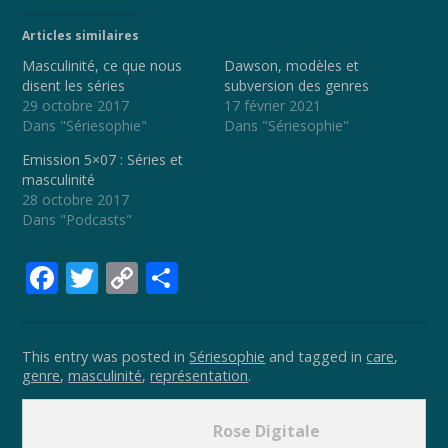
Articles similaires
Masculinité, ce que nous
Dawson, modèles et
disent les séries
subversion des genres
29 octobre 2017
17 février 2021
Dans "Sériesophie"
Dans "Sériesophie"
Emission 5×07 : Séries et
masculinité
28 octobre 2017
Dans "Podcasts"
F
T
C
P
ac
w
o
ar
e
itt
p
ta
This entry was posted in
Sériesophie
and tagged in
care
,
b
er
y
g
genre
,
masculinité
,
représentation
.
o
Li
er
o
n
Rose Digitale