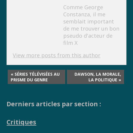
k
k
Comme George
Constanza, il me
semblait important
de me trouver un bon
pseudo d'acteur de
film X
View more posts from this author
« SÉRIES TÉLÉVISÉES AU
DAWSON, LA MORALE,
PRISME DU GENRE
LA POLITIQUE »
Derniers articles par section :
Critiques