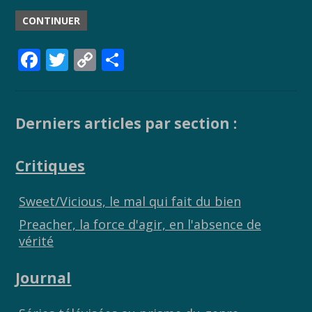
CONTINUER
F
T
C
P
ac
w
o
ar
e
itt
p
ta
b
er
y
g
Derniers articles par section :
o
Li
er
Critiques
o
n
k
k
Sweet/Vicious, le mal qui fait du bien
Preacher, la force d'agir, en l'absence de
vérité
Journal