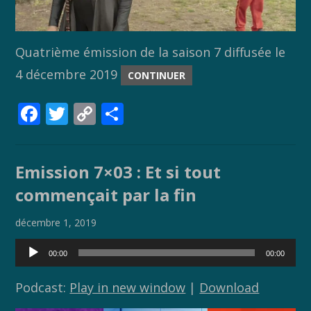
Quatrième émission de la saison 7 diffusée le
4 décembre 2019
CONTINUER
F
T
C
P
ac
w
o
ar
e
itt
p
ta
Emission 7×03 : Et si tout
b
er
y
g
commençait par la fin
o
Li
er
o
n
décembre 1, 2019
k
k
Lecteur
00:00
00:00
audio
Podcast:
Play in new window
|
Download