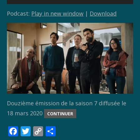
audio
Podcast:
Play in new window
|
Download
Douzième émission de la saison 7 diffusée le
18 mars 2020
CONTINUER
F
T
C
P