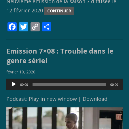
Neuvième émission de la saison 7 diffusée le
12 février 2020
CONTINUER
F
T
C
P
ac
w
o
ar
e
itt
p
ta
Emission 7×08 : Trouble dans le
b
er
y
g
genre sériel
o
Li
er
o
n
février 10, 2020
k
k
Lecteur
00:00
00:00
audio
Podcast:
Play in new window
|
Download