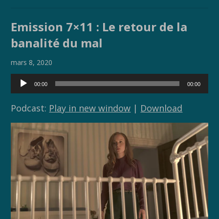
ac
w
o
ar
e
itt
p
ta
Emission 7×11 : Le retour de la
b
er
y
g
banalité du mal
o
Li
er
o
n
mars 8, 2020
k
k
Lecteur
00:00
00:00
audio
Podcast:
Play in new window
|
Download