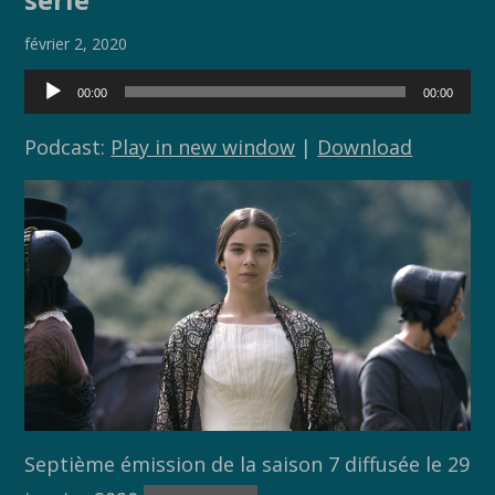
o
Li
er
o
n
février 2, 2020
k
k
Lecteur
00:00
00:00
audio
Podcast:
Play in new window
|
Download
Septième émission de la saison 7 diffusée le 29