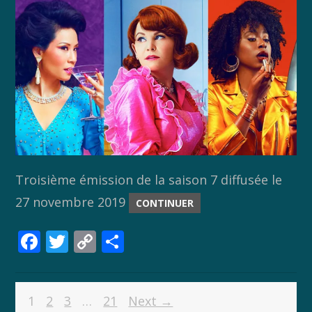
Troisième émission de la saison 7 diffusée le
27 novembre 2019
CONTINUER
F
T
C
P
ac
w
o
ar
e
itt
p
ta
1
2
3
…
21
Next →
b
er
y
g