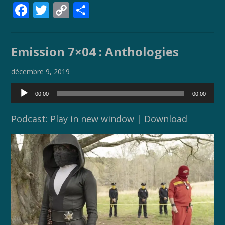
F
T
C
P
ac
w
o
ar
e
itt
p
ta
Emission 7×04 : Anthologies
b
er
y
g
o
Li
er
décembre 9, 2019
o
n
Lecteur
00:00
00:00
audio
k
k
Podcast:
Play in new window
|
Download