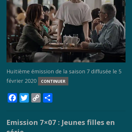
Huitième émission de la saison 7 diffusée le 5
février 2020
CONTINUER
F
T
C
P
ac
w
o
ar
e
itt
p
ta
Emission 7×07 : Jeunes filles en
b
er
y
g
série