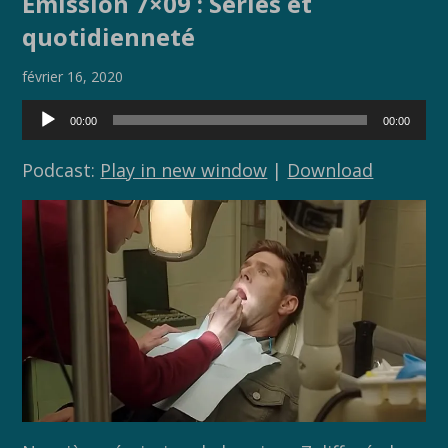
Emission 7×09 : Séries et
b
er
y
g
quotidienneté
o
Li
er
o
n
février 16, 2020
k
k
Lecteur
00:00
00:00
audio
Podcast:
Play in new window
|
Download