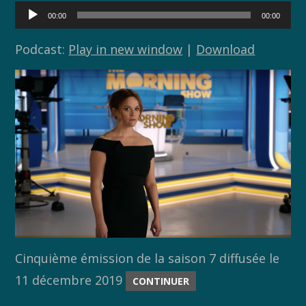
o
n
Lecteur
00:00
00:00
audio
k
k
Podcast:
Play in new window
|
Download
Cinquième émission de la saison 7 diffusée le
11 décembre 2019
CONTINUER