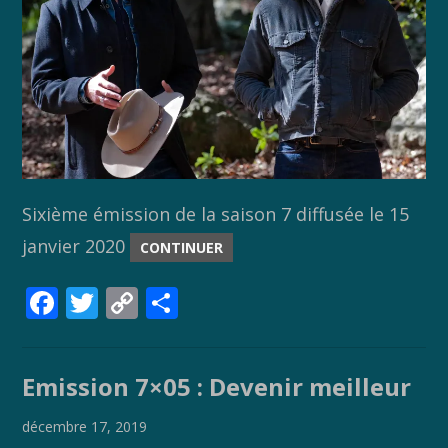
Sixième émission de la saison 7 diffusée le 15
janvier 2020
CONTINUER
F
T
C
P
ac
w
o
ar
e
itt
p
ta
Emission 7×05 : Devenir meilleur
b
er
y
g
o
Li
er
décembre 17, 2019