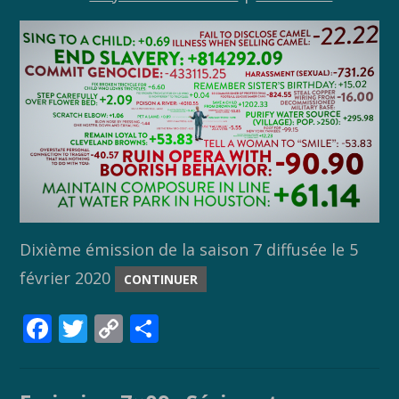
Dixième émission de la saison 7 diffusée le 5
février 2020
CONTINUER
F
T
C
P
ac
w
o
ar
e
itt
p
ta