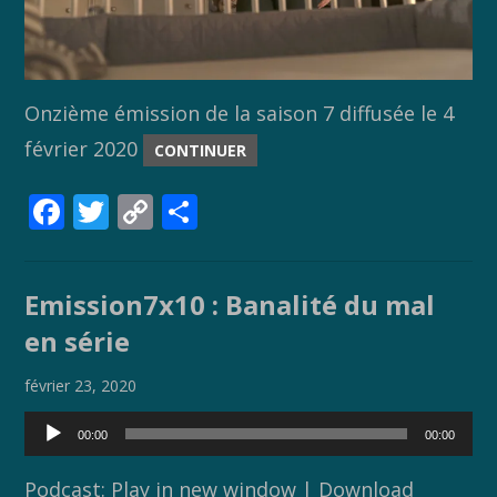
Onzième émission de la saison 7 diffusée le 4
février 2020
CONTINUER
F
T
C
P
ac
w
o
ar
e
itt
p
ta
Emission7x10 : Banalité du mal
b
er
y
g
en série
o
Li
er
o
n
février 23, 2020
k
k
Lecteur
00:00
00:00
audio
Podcast:
Play in new window
|
Download