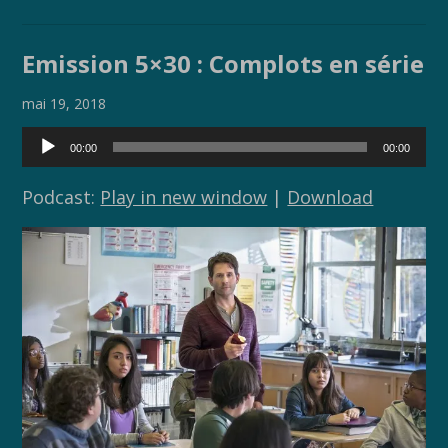
ac
w
o
ar
e
itt
p
ta
Emission 5×30 : Complots en série
b
er
y
g
o
Li
er
mai 19, 2018
o
n
Lecteur
00:00
00:00
audio
k
k
Podcast:
Play in new window
|
Download