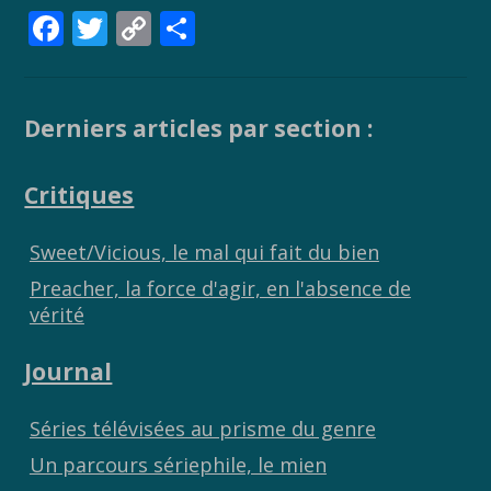
F
T
C
P
ac
w
o
ar
e
itt
p
ta
b
er
y
g
Derniers articles par section :
o
Li
er
Critiques
o
n
k
k
Sweet/Vicious, le mal qui fait du bien
Preacher, la force d'agir, en l'absence de
vérité
Journal
Séries télévisées au prisme du genre
Un parcours sériephile, le mien