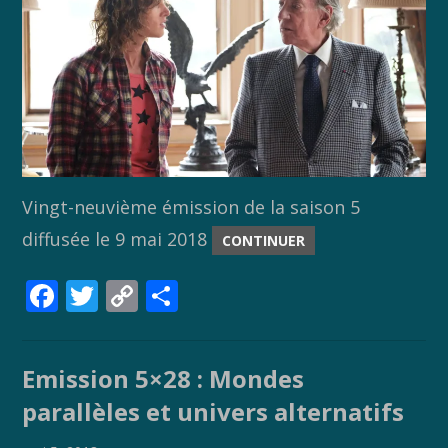
Vingt-neuvième émission de la saison 5
diffusée le 9 mai 2018
CONTINUER
F
T
C
P
ac
w
o
ar
e
itt
p
ta
Emission 5×28 : Mondes
b
er
y
g
parallèles et univers alternatifs
o
Li
er