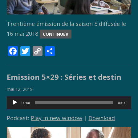
Trentième émission de la saison 5 diffusée le
16 mai 2018
CONTINUER
F
T
C
P
ac
w
o
ar
e
itt
p
ta
Emission 5×29 : Séries et destin
b
er
y
g
o
Li
er
mai 12, 2018
o
n
Lecteur
00:00
00:00
audio
k
k
Podcast:
Play in new window
|
Download