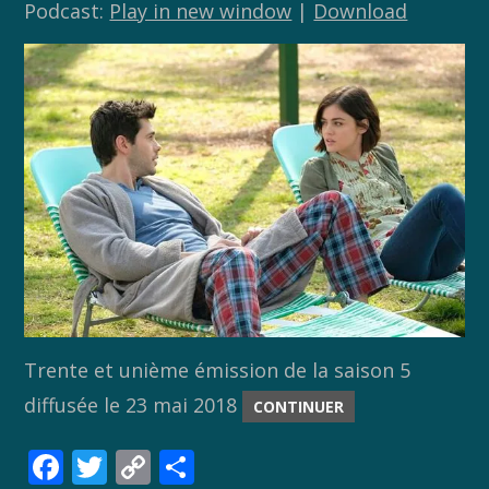
Podcast:
Play in new window
|
Download
Trente et unième émission de la saison 5
diffusée le 23 mai 2018
CONTINUER
F
T
C
P