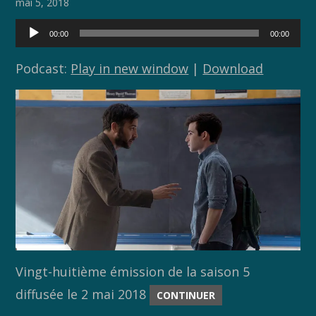
o
n
mai 5, 2018
k
k
Lecteur
00:00
00:00
audio
Podcast:
Play in new window
|
Download
Vingt-huitième émission de la saison 5
diffusée le 2 mai 2018
CONTINUER