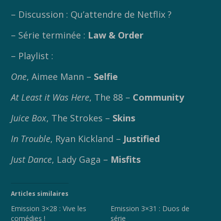
– Discussion : Qu’attendre de Netflix ?
– Série terminée :
Law & Order
– Playlist :
One
, Aimee Mann –
Selfie
At Least it Was Here
, The 88 –
Community
Juice Box
, The Strokes –
Skins
In Trouble
, Ryan Kickland –
Justified
Just Dance
, Lady Gaga –
Misfits
Articles similaires
Emission 3×28 : Vive les
Emission 3×31 : Duos de
comédies !
série