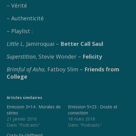
– Vérité
– Authenticité
– Playlist :
Little L
, Jamiroquai –
Better Call Saul
Superstition
, Stevie Wonder –
Felicity
Brimful of Asha
, Fatboy Slim –
Friends from
College
Articles similaires
Emission 3×14 : Morales de
Emission 5×23 : Doute et
séries
conviction
21 janvier 2016
18 mars 2018
Dans "Podcasts"
Dans "Podcasts"
Crazy Ex-Girlfriend,