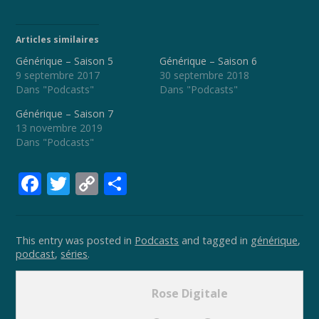
Articles similaires
Générique – Saison 5
Générique – Saison 6
9 septembre 2017
30 septembre 2018
Dans "Podcasts"
Dans "Podcasts"
Générique – Saison 7
13 novembre 2019
Dans "Podcasts"
F
T
C
P
ac
w
o
ar
e
itt
p
ta
This entry was posted in
Podcasts
and tagged in
générique
,
b
er
y
g
podcast
,
séries
.
o
Li
er
o
n
Rose Digitale