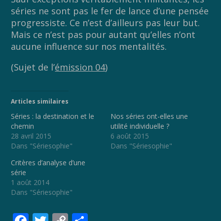
séries ne sont pas le fer de lance d’une pensée
progressiste. Ce n’est d’ailleurs pas leur but.
Mais ce n’est pas pour autant qu’elles n’ont
aucune influence sur nos mentalités.
(Sujet de l’
émission 04
)
Articles similaires
Séries : la destination et le
Nos séries ont-elles une
chemin
utilité individuelle ?
28 avril 2015
6 août 2015
Dans "Sériesophie"
Dans "Sériesophie"
Critères d’analyse d’une
série
1 août 2014
Dans "Sériesophie"
F
T
C
P