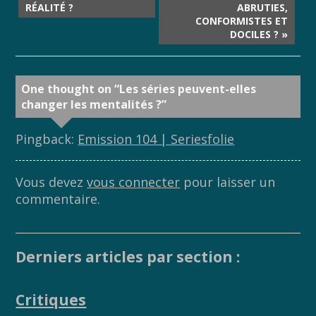
RÉALITÉ ?
ABRUTIES,
CONFORMISTES ET
DOCILES ? »
One thought on “
Les séries peuvent-elles
changer les mentalités ?
”
Pingback:
Emission 104 | Seriesfolie
Vous devez
vous connecter
pour laisser un
commentaire.
Derniers articles par section :
Critiques