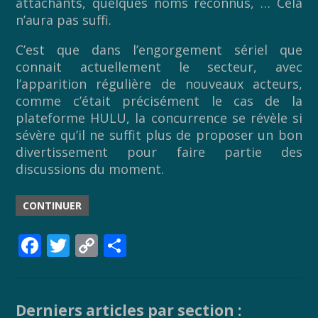
attachants, quelques noms reconnus, … Cela
n’aura pas suffi.
C’est que dans l’engorgement sériel que
connait actuellement le secteur, avec
l’apparition régulière de nouveaux acteurs,
comme c’était précisément le cas de la
plateforme HULU, la concurrence se révèle si
sévère qu’il ne suffit plus de proposer un bon
divertissement pour faire partie des
discussions du moment.
CONTINUER
F
T
C
P
ac
w
o
ar
e
itt
p
ta
b
er
y
g
Derniers articles par section :