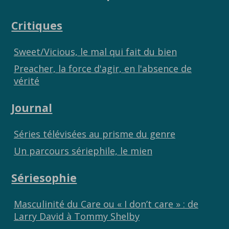
o
Li
er
Critiques
o
n
k
k
Sweet/Vicious, le mal qui fait du bien
Preacher, la force d'agir, en l'absence de
vérité
Journal
Séries télévisées au prisme du genre
Un parcours sériephile, le mien
Sériesophie
Masculinité du Care ou « I don’t care » : de
Larry David à Tommy Shelby