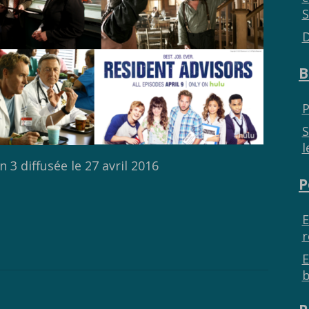
S
D
B
P
S
l
 3 diffusée le 27 avril 2016
P
E
r
E
b