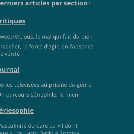
erniers articles par section :
ritiques
weet/Vicious, le mal qui fait du bien
reacher, la force d'agir, en l'absence
e vérité
ournal
éries télévisées au prisme du genre
n parcours sériephile, le mien
ériesophie
asculinité du Care ou « I don’t
are » : de Larry David à Tommy