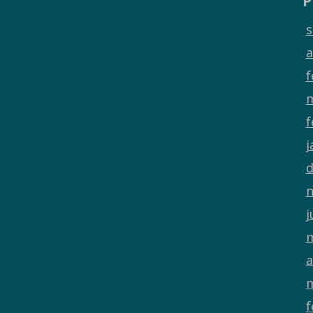
P
s
a
f
m
f
j
d
n
j
m
a
m
f