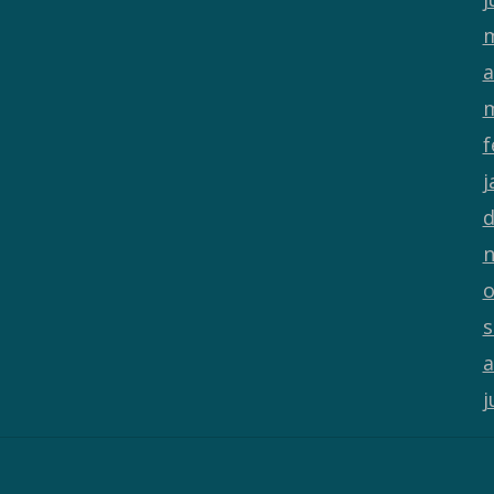
m
a
m
f
j
d
n
o
s
a
j