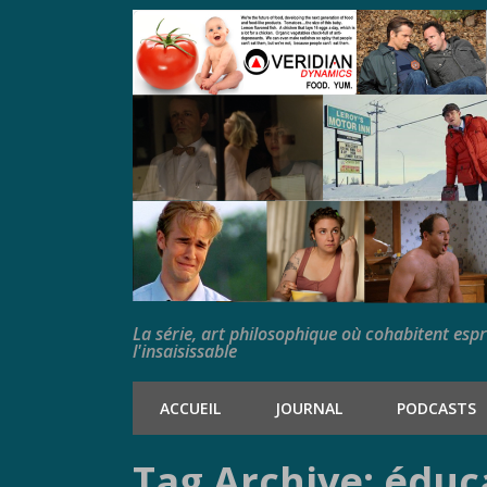
La série, art philosophique où cohabitent esp
l'insaisissable
ACCUEIL
JOURNAL
PODCASTS
Tag Archive: éduc