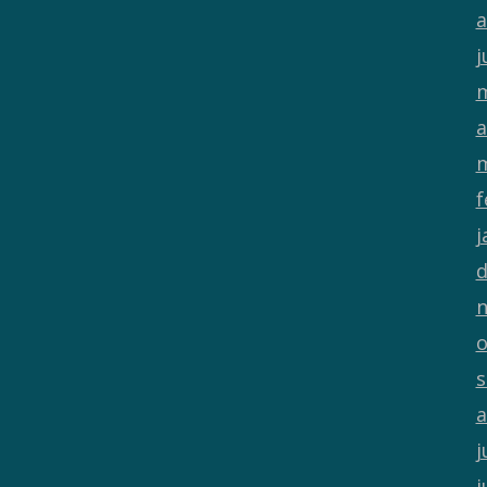
a
j
m
a
m
f
j
d
n
o
s
a
j
j