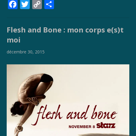
F
T
C
P
ac
w
o
ar
e
itt
p
ta
Flesh and Bone : mon corps e(s)t
b
er
y
g
moi
o
Li
er
o
n
décembre 30, 2015
k
k