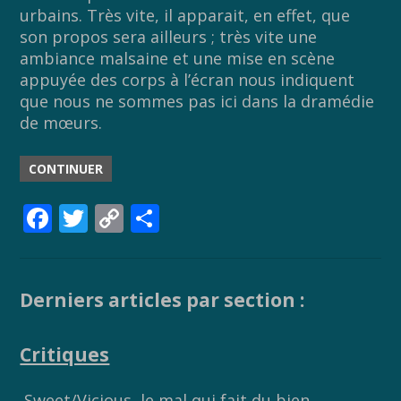
urbains. Très vite, il apparait, en effet, que
son propos sera ailleurs ; très vite une
ambiance malsaine et une mise en scène
appuyée des corps à l’écran nous indiquent
que nous ne sommes pas ici dans la dramédie
de mœurs.
CONTINUER
F
T
C
P
ac
w
o
ar
e
itt
p
ta
b
er
y
g
Derniers articles par section :
o
Li
er
Critiques
o
n
k
k
Sweet/Vicious, le mal qui fait du bien