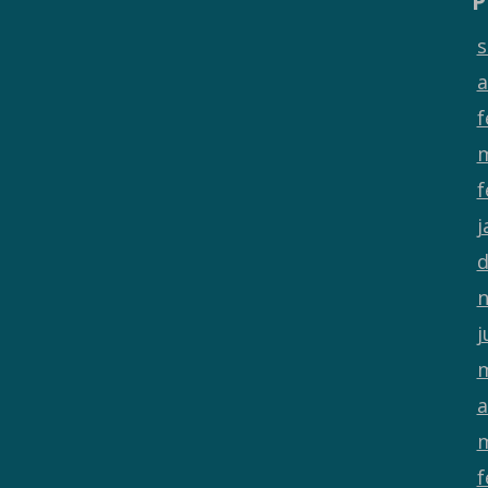
P
s
a
f
m
f
j
d
n
j
m
a
m
f