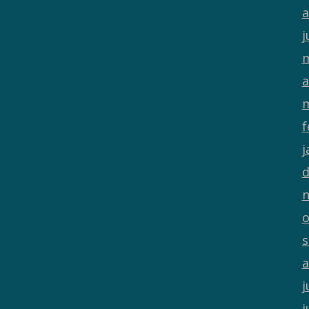
a
j
m
a
m
f
j
d
n
o
s
a
j
j