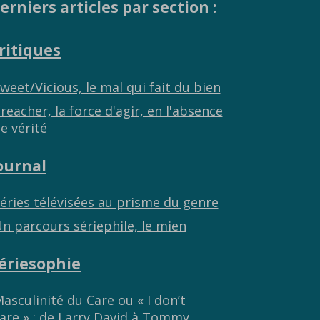
erniers articles par section :
ritiques
weet/Vicious, le mal qui fait du bien
reacher, la force d'agir, en l'absence
e vérité
ournal
éries télévisées au prisme du genre
n parcours sériephile, le mien
ériesophie
asculinité du Care ou « I don’t
are » : de Larry David à Tommy