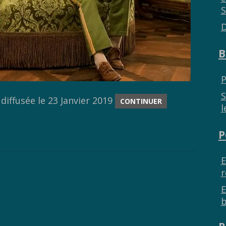
S
D
B
P
S
diffusée le 23 Janvier 2019
CONTINUER
l
P
E
r
E
b