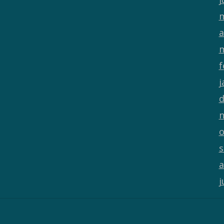
m
a
m
f
j
d
n
o
s
a
j