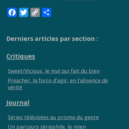
F
T
C
P
ac
w
o
ar
e
itt
p
ta
b
er
y
g
Derniers articles par section :
o
Li
er
Critiques
o
n
k
k
Sweet/Vicious, le mal qui fait du bien
Preacher, la force d'agir, en l'absence de
vérité
Journal
Séries télévisées au prisme du genre
Un parcours sériephile, le mien