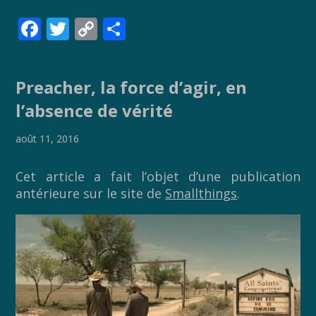
F
T
C
P
ac
w
o
ar
e
itt
p
ta
Preacher, la force d’agir, en
b
er
y
g
l’absence de vérité
o
Li
er
o
n
août 11, 2016
k
k
Cet article a fait l’objet d’une publication
antérieure sur le site de
Smallthings
.