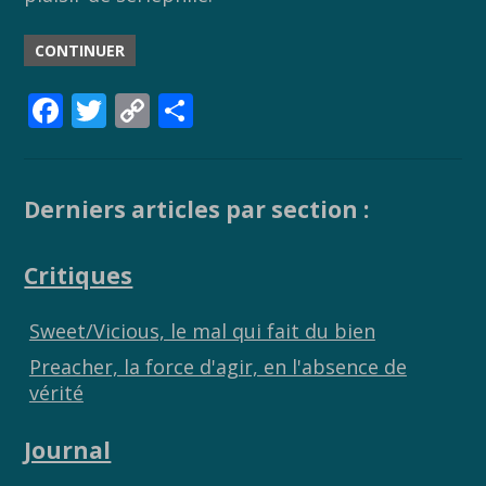
CONTINUER
F
T
C
P
ac
w
o
ar
e
itt
p
ta
b
er
y
g
Derniers articles par section :
o
Li
er
Critiques
o
n
k
k
Sweet/Vicious, le mal qui fait du bien
Preacher, la force d'agir, en l'absence de
vérité
Journal