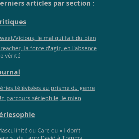
erniers articles par section :
ritiques
weet/Vicious, le mal qui fait du bien
reacher, la force d'agir, en l'absence
e vérité
ournal
éries télévisées au prisme du genre
n parcours sériephile, le mien
ériesophie
asculinité du Care ou « I don’t
are » : de Larry David à Tommy