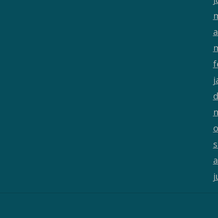
m
a
m
f
j
d
n
o
s
a
j