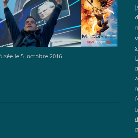
j
d
n
o
s
fusée le 5 octobre 2016
j
m
a
m
f
j
d
n