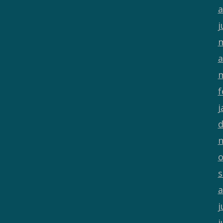
a
j
m
a
m
f
j
d
n
o
s
a
j
j