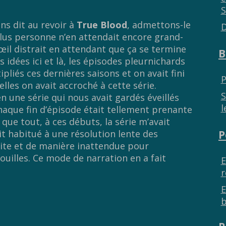
S
ns dit au revoir à
True Blood
, admettons-le
D
lus personne n’en attendait encore grand-
œil distrait en attendant que ça se termine
B
idées ici et là, les épisodes pleurnichards
pliés ces dernières saisons et on avait fini
P
lles on avait accroché à cette série.
S
en une série qui nous avait gardés éveillés
l
haque fin d’épisode était tellement prenante
 que tout, à ces débuts, la série m’avait
P
it habitué à une résolution lente des
vite et de manière inattendue pour
ouilles. Ce mode de narration en a fait
E
r
E
b