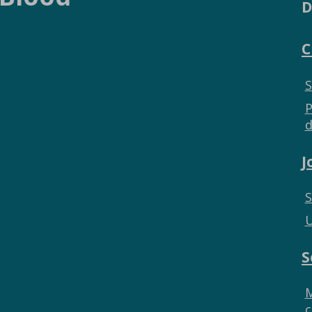
D
C
S
P
d
J
S
U
S
M
c