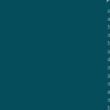
P
s
a
f
m
f
j
d
n
j
m
a
m
f