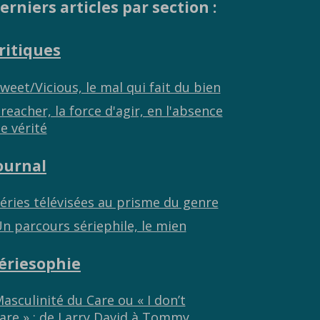
erniers articles par section :
ritiques
weet/Vicious, le mal qui fait du bien
reacher, la force d'agir, en l'absence
e vérité
ournal
éries télévisées au prisme du genre
n parcours sériephile, le mien
ériesophie
asculinité du Care ou « I don’t
are » : de Larry David à Tommy