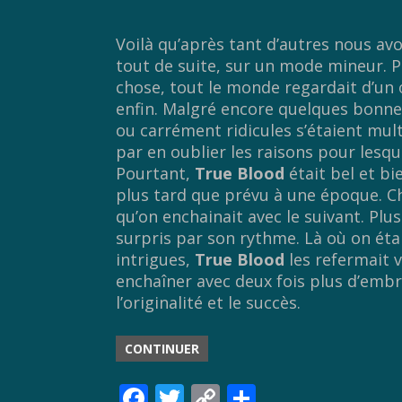
Voilà qu’après tant d’autres nous avo
tout de suite, sur un mode mineur. P
chose, tout le monde regardait d’un 
enfin. Malgré encore quelques bonnes 
ou carrément ridicules s’étaient multi
par en oublier les raisons pour lesque
Pourtant,
True Blood
était bel et bi
plus tard que prévu à une époque. C
qu’on enchainait avec le suivant. Plus
surpris par son rythme. Là où on éta
intrigues,
True Blood
les refermait 
enchaîner avec deux fois plus d’embr
l’originalité et le succès.
CONTINUER
F
T
C
P