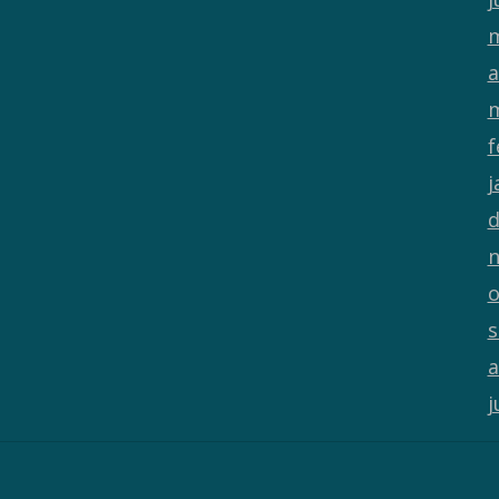
m
a
m
f
j
d
n
o
s
a
j