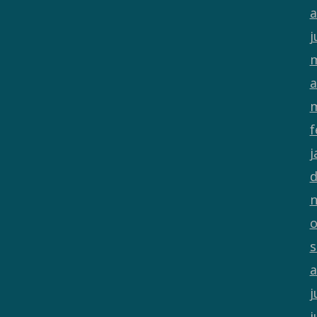
a
j
m
a
m
f
j
d
n
o
s
a
j
j