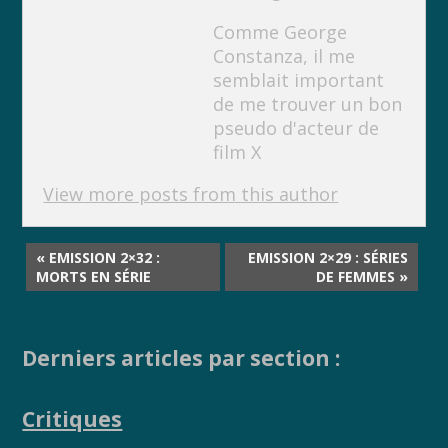
k
k
Comme George
Constanza, il me
semblait important
de me trouver un bon
pseudo d'acteur de
film X
View more posts from this author
« EMISSION 2×32 :
EMISSION 2×29 : SÉRIES
MORTS EN SÉRIE
DE FEMMES »
Derniers articles par section :
Critiques