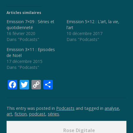
Articles similaires
Emission 7×09 : Séries et
Emission 5×12 : L’art, la vie,
quotidienneté
l’art
16 février 2020
10 décembre 2017
Dans "Podcasts"
Dans "Podcasts"
Emission 3×11 : Episodes
de Noël
17 décembre 2015
Dans "Podcasts"
F
T
C
P
ac
w
o
ar
e
itt
p
ta
This entry was posted in
Podcasts
and tagged in
analyse
,
b
er
y
g
art
,
fiction
,
podcast
,
séries
.
o
Li
er
o
n
Rose Digitale