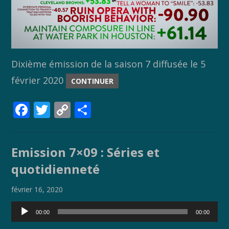
Dixième émission de la saison 7 diffusée le 5
février 2020
CONTINUER
F
T
C
P
ac
w
o
ar
e
itt
p
ta
Emission 7×09 : Séries et
b
er
y
g
quotidienneté
o
Li
er
o
n
février 16, 2020
k
k
Lecteur
00:00
00:00
audio