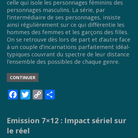
celle qui isole les personnages féminins des
personnages masculins. La série, par
l’intermédiaire de ses personnages, insiste
ainsi régulièrement sur ce qui différentie les
hommes des femmes et les garçons des filles.
On se retrouve dès lors de part et d’autre face
à un couple d’incarnations parfaitement idéal-
typiques couvrant du spectre de leur distance
l’ensemble des possibles de chaque genre.
CONTINUER
F
T
C
P
ac
w
o
ar
e
itt
p
ta
Emission 7×12 : Impact sériel sur
b
er
y
g
le réel
o
Li
er