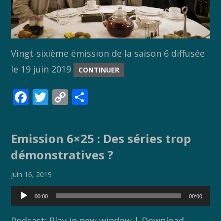
Vingt-sixième émission de la saison 6 diffusée
le 19 juin 2019
CONTINUER
F
T
C
P
ac
w
o
ar
e
itt
p
ta
Emission 6×25 : Des séries trop
b
er
y
g
démonstratives ?
o
Li
er
o
n
juin 16, 2019
k
k
Lecteur
00:00
00:00
audio
Podcast:
Play in new window
|
Download