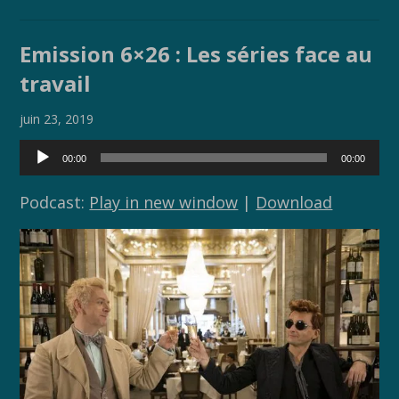
ac
w
o
ar
e
itt
p
ta
Emission 6×26 : Les séries face au
b
er
y
g
travail
o
Li
er
o
n
juin 23, 2019
k
k
Lecteur
00:00
00:00
audio
Podcast:
Play in new window
|
Download