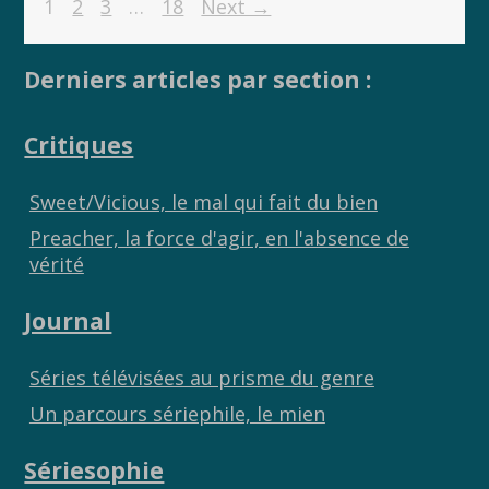
1
2
3
…
18
Next →
b
er
y
g
o
Li
er
Derniers articles par section :
o
n
k
k
Critiques
Sweet/Vicious, le mal qui fait du bien
Preacher, la force d'agir, en l'absence de
vérité
Journal
Séries télévisées au prisme du genre
Un parcours sériephile, le mien
Sériesophie