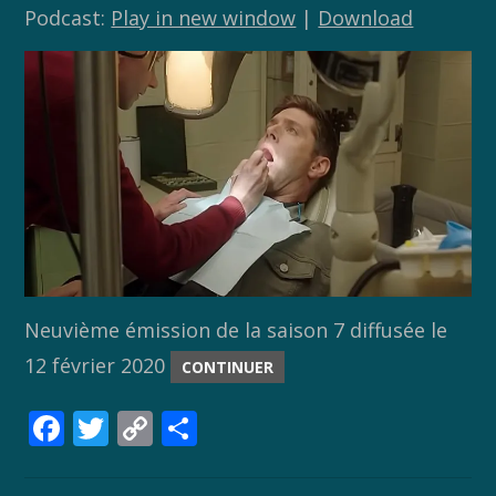
Podcast:
Play in new window
|
Download
Neuvième émission de la saison 7 diffusée le
12 février 2020
CONTINUER
F
T
C
P
ac
w
o
ar