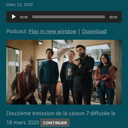
o
n
mars 22, 2020
k
k
Lecteur
00:00
00:00
audio
Podcast:
Play in new window
|
Download
Douzième émission de la saison 7 diffusée le
18 mars 2020
CONTINUER