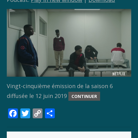
Vingt-cinquième émission de la saison 6
diffusée le 12 juin 2019
CONTINUER
F
T
C
P
ac
w
o
ar
e
itt
p
ta