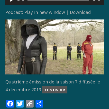
00:00
00:00
audio
k
k
Podcast:
Play in new window
|
Download
Quatrième émission de la saison 7 diffusée le
4 décembre 2019
CONTINUER
F
T
C
P