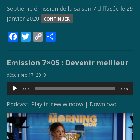
Septième émission de la saison 7 diffusée le 29
janvier 2020
CONTINUER
F
T
C
P
ac
w
o
ar
e
itt
p
ta
Emission 7×05 : Devenir meilleur
b
er
y
g
o
Li
er
décembre 17, 2019
o
n
Lecteur
00:00
00:00
audio
k
k
Podcast:
Play in new window
|
Download