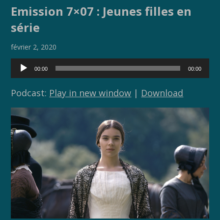
e
itt
p
ta
Emission 7×07 : Jeunes filles en
b
er
y
g
série
o
Li
er
o
n
février 2, 2020
k
k
Lecteur
00:00
00:00
audio
Podcast:
Play in new window
|
Download