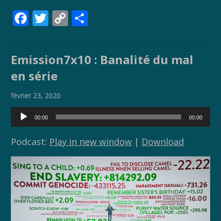
F
T
C
P
ac
w
o
ar
e
itt
p
ta
Emission7x10 : Banalité du mal
b
er
y
g
en série
o
Li
er
o
n
février 23, 2020
k
k
Lecteur
00:00
00:00
audio
Podcast:
Play in new window
|
Download