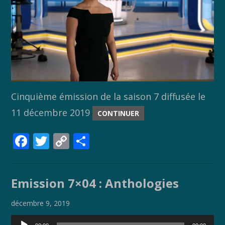
Cinquième émission de la saison 7 diffusée le
11 décembre 2019
CONTINUER
F
T
C
P
ac
w
o
ar
e
itt
p
ta
Emission 7×04 : Anthologies
b
er
y
g
o
Li
er
décembre 9, 2019
o
n
Lecteur