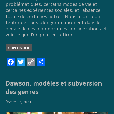
problématiques, certains modes de vie et
certaines expériences sociales, et l’absence
totale de certaines autres. Nous allons donc
tenter de nous plonger un moment dans le
dédale de ces innombrables considérations et
voir ce que l’on peut en retirer.
CONTINUER
F
T
C
P
ac
w
o
ar
e
itt
p
ta
Dawson, modèles et subversion
b
er
y
g
des genres
o
Li
er
o
n
février 17, 2021
k
k