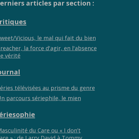
erniers articles par section :
ritiques
weet/Vicious, le mal qui fait du bien
reacher, la force d'agir, en l'absence
e vérité
ournal
éries télévisées au prisme du genre
n parcours sériephile, le mien
ériesophie
asculinité du Care ou « I don’t
are » : de Larry David à Tommy