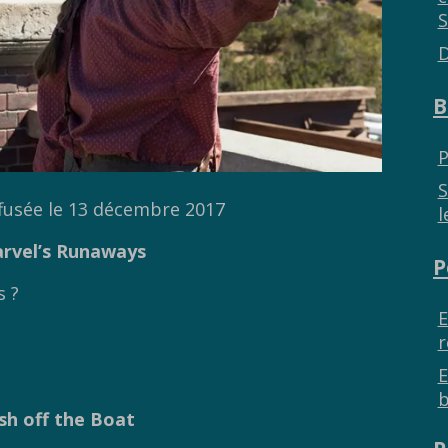
S
D
B
P
S
ffusée le 13 décembre 2017
l
rvel’s Runaways
P
s ?
E
r
E
b
sh off the Boat