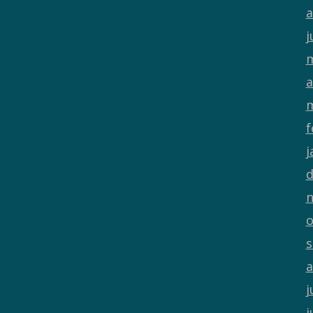
a
j
m
a
m
f
j
d
n
o
s
a
j
j