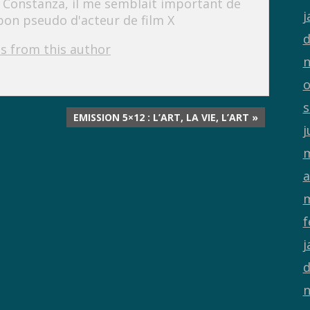
onstanza, il me semblait important de
j
on pseudo d'acteur de film X
d
s from this author
n
o
s
EMISSION 5×12 : L’ART, LA VIE, L’ART »
j
m
a
m
f
j
d
n