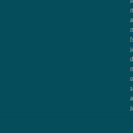
m
a
m
f
j
d
n
o
s
a
j