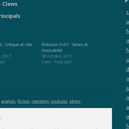
P
–
Claws
s
rincipals
a
f
m
: Critique et rôle
Emission 5×07 : Séries et
f
masculinité
e 2017
28 octobre 2017
j
sts"
Dans "Podcasts"
d
n
j
m
n
analyse
,
fiction
,
narration
,
podcast
,
séries
.
a
m
e
f