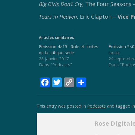
Big Girls Don’t Cry
, The Four Seasons 
Tears in Heaven
, Eric Clapton –
Vice P
Articles similaires
Emission 4×15 : Rôle et limites
Emission 5×02 
de la critique série
social
28 janvier 2017
24 septembr
Dans "Podcasts"
Dans "Podca
F
T
C
P
ac
w
o
ar
e
itt
p
ta
This entry was posted in
Podcasts
and tagged i
b
er
y
g
o
Li
er
Rose Digital
o
n