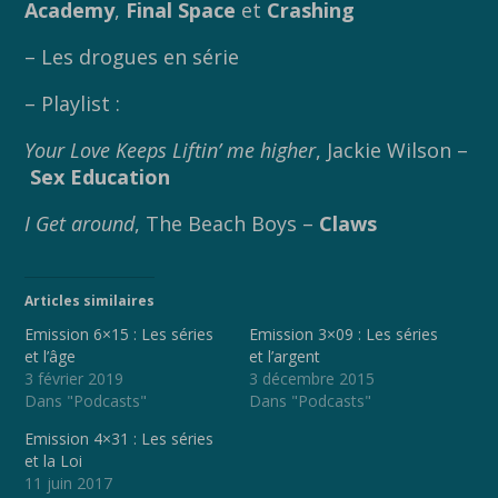
Academy
,
Final Space
et
Crashing
– Les drogues en série
– Playlist :
Your Love Keeps Liftin’ me higher
, Jackie Wilson –
Sex Education
I Get around
, The Beach Boys –
Claws
Articles similaires
Emission 6×15 : Les séries
Emission 3×09 : Les séries
et l’âge
et l’argent
3 février 2019
3 décembre 2015
Dans "Podcasts"
Dans "Podcasts"
Emission 4×31 : Les séries
et la Loi
11 juin 2017