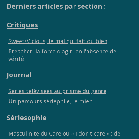
b
er
y
g
Derniers articles par section :
o
Li
er
Critiques
o
n
k
k
Sweet/Vicious, le mal qui fait du bien
Preacher, la force d'agir, en l'absence de
vérité
Journal
Séries télévisées au prisme du genre
Un parcours sériephile, le mien
Sériesophie
Masculinité du Care ou « I don’t care » : de