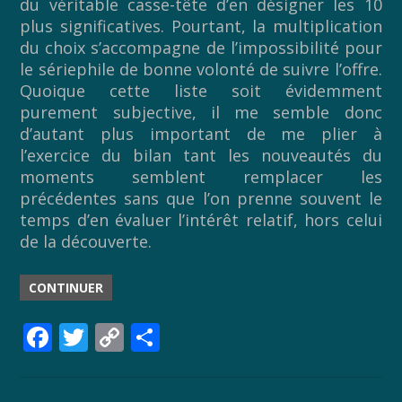
du véritable casse-tête d’en désigner les 10
plus significatives. Pourtant, la multiplication
du choix s’accompagne de l’impossibilité pour
le sériephile de bonne volonté de suivre l’offre.
Quoique cette liste soit évidemment
purement subjective, il me semble donc
d’autant plus important de me plier à
l’exercice du bilan tant les nouveautés du
moments semblent remplacer les
précédentes sans que l’on prenne souvent le
temps d’en évaluer l’intérêt relatif, hors celui
de la découverte.
CONTINUER
F
T
C
P
ac
w
o
ar
e
itt
p
ta