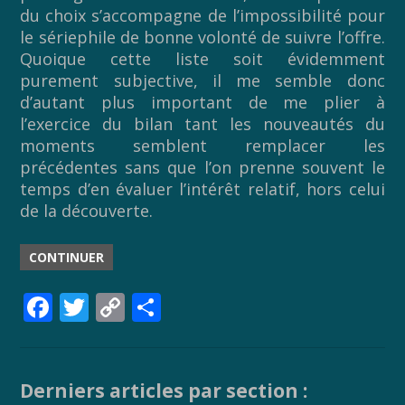
du choix s’accompagne de l’impossibilité pour
le sériephile de bonne volonté de suivre l’offre.
Quoique cette liste soit évidemment
purement subjective, il me semble donc
d’autant plus important de me plier à
l’exercice du bilan tant les nouveautés du
moments semblent remplacer les
précédentes sans que l’on prenne souvent le
temps d’en évaluer l’intérêt relatif, hors celui
de la découverte.
CONTINUER
F
T
C
P
ac
w
o
ar
e
itt
p
ta
b
er
y
g
Derniers articles par section :