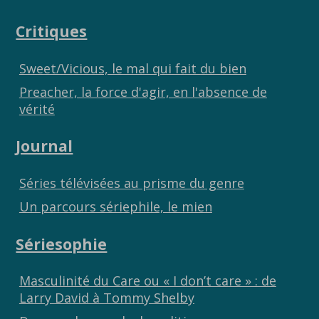
o
Li
er
Critiques
o
n
k
k
Sweet/Vicious, le mal qui fait du bien
Preacher, la force d'agir, en l'absence de
vérité
Journal
Séries télévisées au prisme du genre
Un parcours sériephile, le mien
Sériesophie
Masculinité du Care ou « I don’t care » : de
Larry David à Tommy Shelby