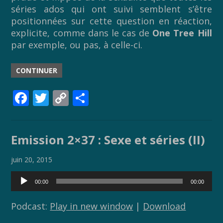
séries ados qui ont suivi semblent s’être
positionnées sur cette question en réaction,
explicite, comme dans le cas de
One Tree Hill
par exemple, ou pas, à celle-ci.
CONTINUER
F
T
C
P
ac
w
o
ar
e
itt
p
ta
Emission 2×37 : Sexe et séries (II)
b
er
y
g
o
Li
er
juin 20, 2015
o
n
Lecteur
00:00
00:00
audio
k
k
Podcast:
Play in new window
|
Download