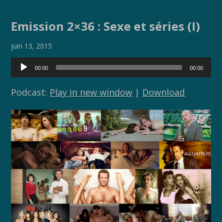
ac
w
o
ar
e
itt
p
ta
Emission 2×36 : Sexe et séries (I)
b
er
y
g
o
Li
er
juin 13, 2015
o
n
Lecteur
00:00
00:00
audio
k
k
Podcast:
Play in new window
|
Download