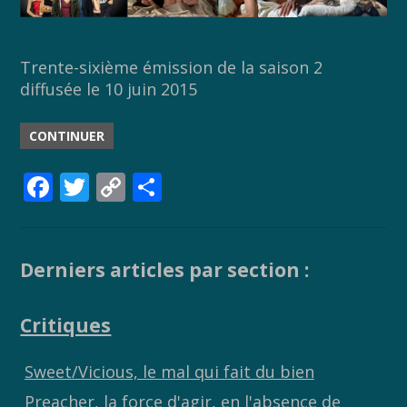
Trente-sixième émission de la saison 2
diffusée le 10 juin 2015
CONTINUER
F
T
C
P
ac
w
o
ar
e
itt
p
ta
b
er
y
g
Derniers articles par section :
o
Li
er
Critiques
o
n
k
k
Sweet/Vicious, le mal qui fait du bien
Preacher, la force d'agir, en l'absence de