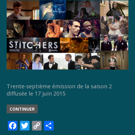
Trente-septième émission de la saison 2
diffusée le 17 juin 2015
CONTINUER
F
T
C
P