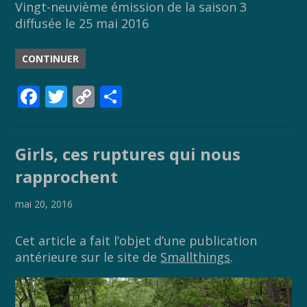
Vingt-neuvième émission de la saison 3
diffusée le 25 mai 2016
CONTINUER
F
T
C
P
ac
w
o
ar
e
itt
p
ta
Girls, ces ruptures qui nous
b
er
y
g
rapprochent
o
Li
er
o
n
mai 20, 2016
k
k
Cet article a fait l’objet d’une publication
antérieure sur le site de
Smallthings
.