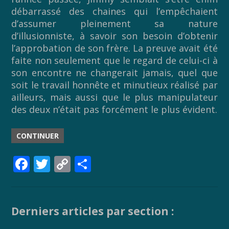
débarrassé des chaines qui l’empêchaient
d’assumer pleinement sa nature
d’illusionniste, à savoir son besoin d’obtenir
l’approbation de son frère. La preuve avait été
faite non seulement que le regard de celui-ci à
son encontre ne changerait jamais, quel que
soit le travail honnête et minutieux réalisé par
ailleurs, mais aussi que le plus manipulateur
des deux n’était pas forcément le plus évident.
CONTINUER
F
T
C
P
ac
w
o
ar
e
itt
p
ta
b
er
y
g
Derniers articles par section :