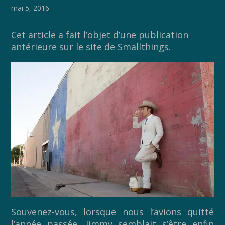
o
n
mai 5, 2016
k
k
Cet article a fait l’objet d’une publication
antérieure sur le site de
Smallthings
.
Souvenez-vous, lorsque nous l’avions quitté
l’année passée, Jimmy semblait s’être enfin