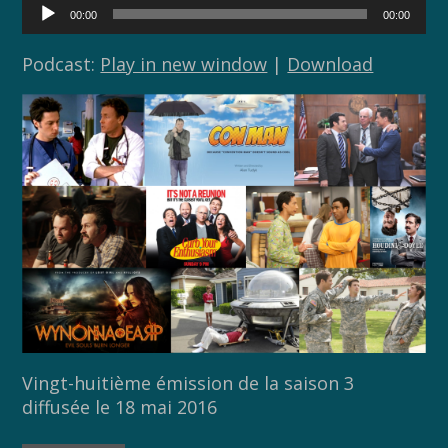
k
k
Lecteur
00:00
00:00
audio
Podcast:
Play in new window
|
Download
Vingt-huitième émission de la saison 3
diffusée le 18 mai 2016