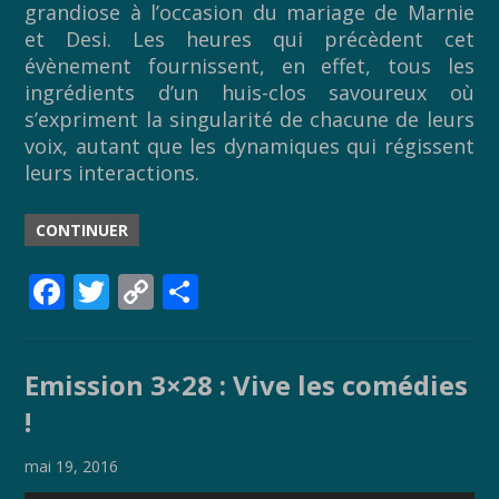
grandiose à l’occasion du mariage de Marnie
et Desi. Les heures qui précèdent cet
évènement fournissent, en effet, tous les
ingrédients d’un huis-clos savoureux où
s’expriment la singularité de chacune de leurs
voix, autant que les dynamiques qui régissent
leurs interactions.
CONTINUER
F
T
C
P
ac
w
o
ar
e
itt
p
ta
Emission 3×28 : Vive les comédies
b
er
y
g
!
o
Li
er
o
n
mai 19, 2016