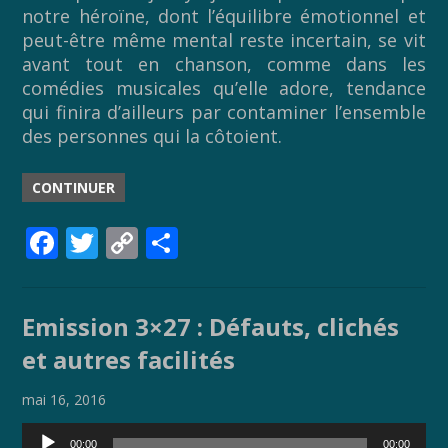
notre héroïne, dont l’équilibre émotionnel et
peut-être même mental reste incertain, se vit
avant tout en chanson, comme dans les
comédies musicales qu’elle adore, tendance
qui finira d’ailleurs par contaminer l’ensemble
des personnes qui la côtoient.
CONTINUER
F
T
C
P
ac
w
o
ar
e
itt
p
ta
Emission 3×27 : Défauts, clichés
b
er
y
g
et autres facilités
o
Li
er
o
n
mai 16, 2016
k
k
Lecteur
00:00
00:00