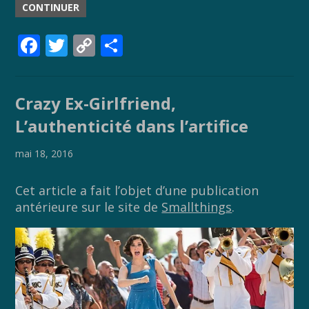
CONTINUER
F
T
C
P
ac
w
o
ar
e
itt
p
ta
Crazy Ex-Girlfriend,
b
er
y
g
L’authenticité dans l’artifice
o
Li
er
o
n
mai 18, 2016
k
k
Cet article a fait l’objet d’une publication
antérieure sur le site de
Smallthings
.