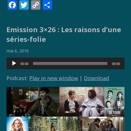
F
T
C
P
ac
w
o
ar
e
itt
p
ta
Emission 3×26 : Les raisons d’une
b
er
y
g
séries-folie
o
Li
er
o
n
mai 6, 2016
k
k
Lecteur
00:00
00:00
audio
Podcast:
Play in new window
|
Download