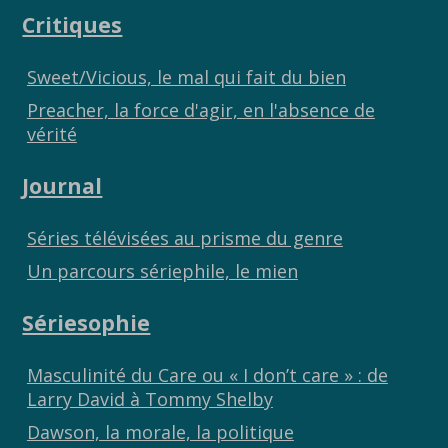
o
Li
er
Critiques
o
n
k
k
Sweet/Vicious, le mal qui fait du bien
Preacher, la force d'agir, en l'absence de
vérité
Journal
Séries télévisées au prisme du genre
Un parcours sériephile, le mien
Sériesophie
Masculinité du Care ou « I don’t care » : de
Larry David à Tommy Shelby
Dawson, la morale, la politique