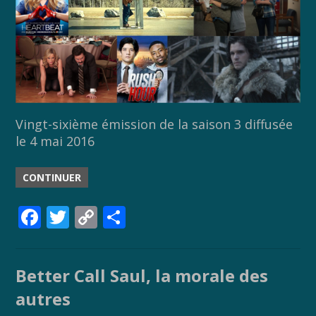
Vingt-sixième émission de la saison 3 diffusée
le 4 mai 2016
CONTINUER
F
T
C
P
ac
w
o
ar
e
itt
p
ta
Better Call Saul, la morale des
b
er
y
g
autres
o
Li
er