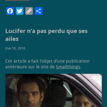
F
T
C
P
ac
w
o
ar
e
itt
p
ta
Lucifer n’a pas perdu que ses
b
er
y
g
ailes
o
Li
er
o
n
mai 10, 2016
k
k
Cet article a fait l’objet d’une publication
antérieure sur le site de
Smallthings
.