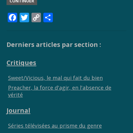
CONTINUER
F
T
C
P
ac
w
o
ar
e
itt
p
ta
b
er
y
g
Derniers articles par section :
o
Li
er
Critiques
o
n
k
k
Sweet/Vicious, le mal qui fait du bien
Preacher, la force d'agir, en l'absence de
vérité
Journal
Séries télévisées au prisme du genre