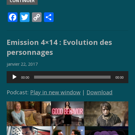
CONTINUER
F
T
C
P
ac
w
o
ar
e
itt
p
ta
Emission 4×14 : Evolution des
b
er
y
g
personnages
o
Li
er
o
n
janvier 22, 2017
k
k
Lecteur
00:00
00:00
audio
Podcast:
Play in new window
|
Download