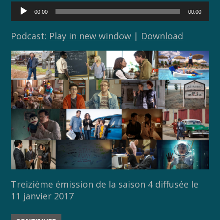
o
n
Lecteur
00:00
00:00
audio
k
k
Podcast:
Play in new window
|
Download
Treizième émission de la saison 4 diffusée le
11 janvier 2017