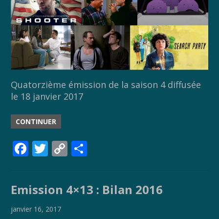
Quatorzième émission de la saison 4 diffusée
le 18 janvier 2017
CONTINUER
F
T
C
P
ac
w
o
ar
e
itt
p
ta
Emission 4×13 : Bilan 2016
b
er
y
g
o
Li
er
janvier 16, 2017