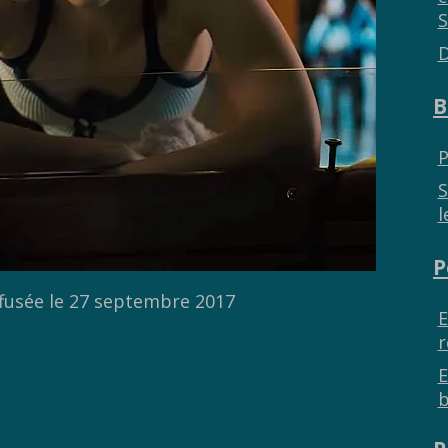
S
D
B
P
S
l
P
ffusée le 27 septembre 2017
E
r
E
b