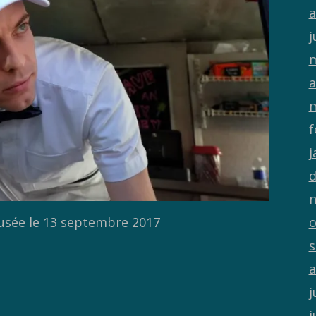
a
j
m
a
m
f
j
d
n
fusée le 13 septembre 2017
o
s
a
j
j