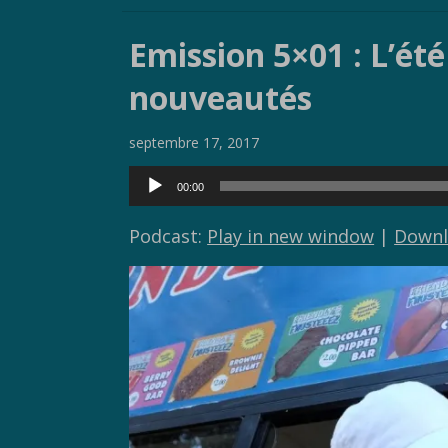
e
itt
p
ta
Emission 5×01 : L’ét
b
er
y
g
o
Li
er
nouveautés
o
n
septembre 17, 2017
k
k
Lecteur
00:00
audio
Podcast:
Play in new window
|
Downl