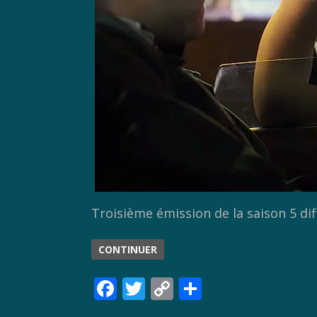
Troisième émission de la saison 5 di
CONTINUER
F
T
C
P
ac
w
o
ar