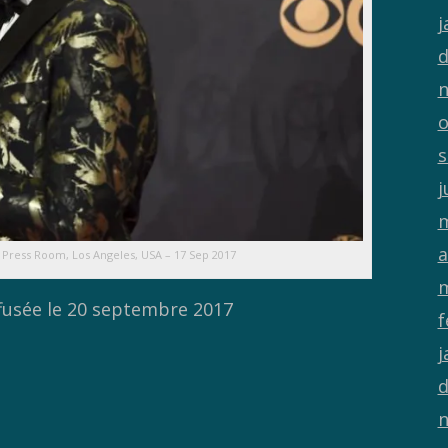
j
d
n
o
s
j
m
a
ress Room, Los Angeles, USA – 17 Sep 2017
m
ffusée le 20 septembre 2017
f
j
d
n