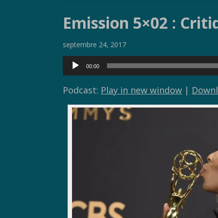
e
itt
p
ta
Emission 5×02 : Criti
b
er
y
g
o
Li
er
septembre 24, 2017
o
n
Lecteur
00:00
k
k
audio
Podcast:
Play in new window
|
Downl