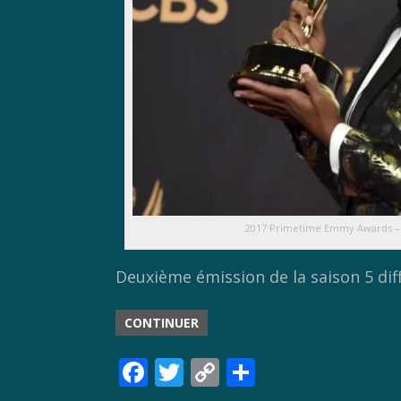
2017 Primetime Emmy Awards – P
Deuxième émission de la saison 5 di
CONTINUER
F
T
C
P
ac
w
o
ar