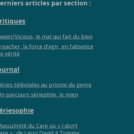
erniers articles par section :
ritiques
weet/Vicious, le mal qui fait du bien
reacher, la force d'agir, en l'absence
e vérité
ournal
éries télévisées au prisme du genre
n parcours sériephile, le mien
ériesophie
asculinité du Care ou « I don’t
are » : de Larry David à Tommy