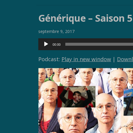
ac
w
o
ar
e
itt
p
ta
Générique – Saison 5
b
er
y
g
o
Li
er
septembre 9, 2017
o
n
Lecteur
00:00
k
k
audio
Podcast:
Play in new window
|
Downl