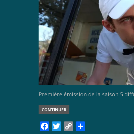
Première émission de la saison 5 dif
CONTINUER
F
T
C
P