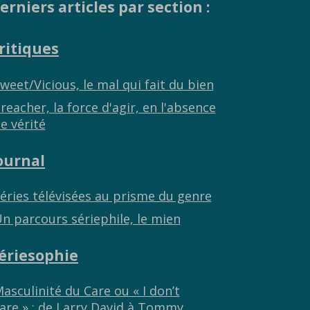
erniers articles par section :
ritiques
weet/Vicious, le mal qui fait du bien
reacher, la force d'agir, en l'absence
e vérité
ournal
éries télévisées au prisme du genre
n parcours sériephile, le mien
ériesophie
asculinité du Care ou « I don’t
are » : de Larry David à Tommy