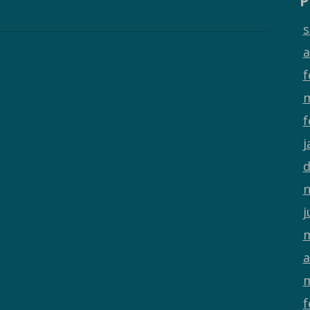
P
s
a
f
m
f
j
d
n
j
m
a
m
f