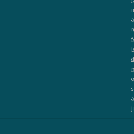
m
a
m
f
j
d
n
o
s
a
j