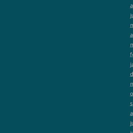
a
j
m
a
m
f
j
d
n
o
s
a
j
j