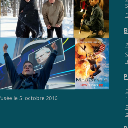
S
D
B
P
S
l
P
E
r
fusée le 5 octobre 2016
E
b