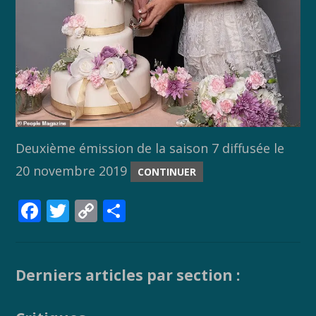
Deuxième émission de la saison 7 diffusée le
20 novembre 2019
CONTINUER
F
T
C
P
ac
w
o
ar
e
itt
p
ta
b
er
y
g
Derniers articles par section :
o
Li
er