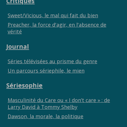
Critiques
o
n
k
k
Sweet/Vicious, le mal qui fait du bien
Preacher, la force d'agir, en l'absence de
vérité
Journal
Séries télévisées au prisme du genre
Un parcours sériephile, le mien
Sériesophie
Masculinité du Care ou « I don’t care » : de
Larry David à Tommy Shelby
Dawson, la morale, la politique