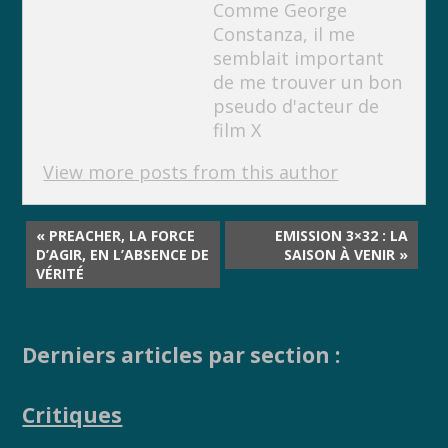
k
k
Comme George
Constanza, il me
semblait important
de me trouver un bon
pseudo d'acteur de
film X
View more posts from this author
« PREACHER, LA FORCE
EMISSION 3×32 : LA
D’AGIR, EN L’ABSENCE DE
SAISON À VENIR »
VÉRITÉ
Derniers articles par section :
Critiques