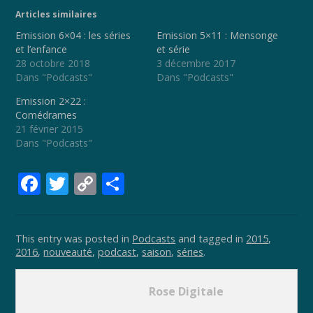
Articles similaires
Emission 6×04 : les séries
Emission 5×11 : Mensonge
et l’enfance
et série
28 octobre 2018
3 décembre 2017
Dans "Podcasts"
Dans "Podcasts"
Emission 2×22 :
Comédrames
21 février 2015
Dans "Podcasts"
F
T
C
P
ac
w
o
ar
e
itt
p
ta
This entry was posted in
Podcasts
and tagged in
2015
,
b
er
y
g
2016
,
nouveauté
,
podcast
,
saison
,
séries
.
o
Li
er
o
n
Rose Digitale