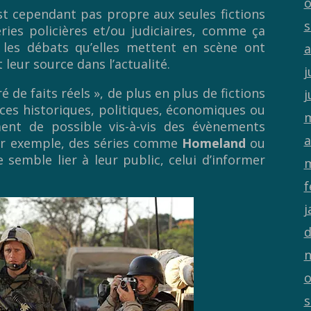
o
est cependant pas propre aux seules fictions
s
éries policières et/ou judiciaires, comme ça
, les débats qu’elles mettent en scène ont
a
 leur source dans l’actualité.
j
 de faits réels », de plus en plus de fictions
j
nces historiques, politiques, économiques ou
m
ent de possible vis-à-vis des évènements
a
par exemple, des séries comme
Homeland
ou
e semble lier à leur public, celui d’informer
m
f
j
d
n
o
s