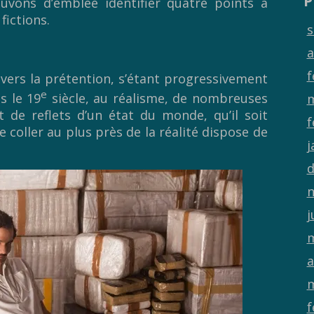
P
ouvons d’emblée identifier quatre points à
fictions.
s
a
f
ers la prétention, s’étant progressivement
e
s le 19
siècle, au réalisme, de nombreuses
m
de reflets d’un état du monde, qu’il soit
f
e coller au plus près de la réalité dispose de
j
d
n
j
m
a
m
f