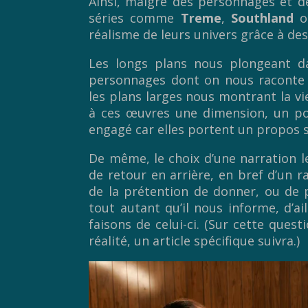
Ainsi, malgré des personnages et d
séries comme
Treme
,
Southland
o
réalisme de leurs univers grâce à d
Les longs plans nous plongeant da
personnages dont on nous raconte l’
les plans larges nous montrant la vi
à ces œuvres une dimension, un po
engagé car elles portent un propos su
De même, le choix d’une narration le
de retour en arrière, en bref d’un 
de la prétention de donner, ou de p
tout autant qu’il nous informe, d’a
faisons de celui-ci. (Sur cette ques
réalité, un article spécifique suivra.)