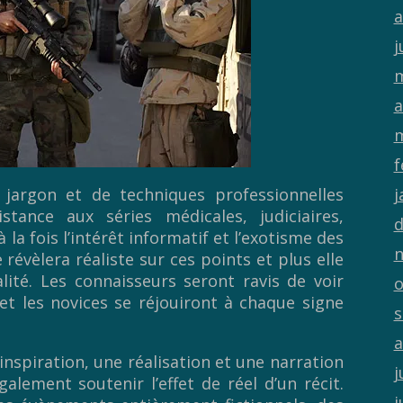
a
j
m
a
m
f
jargon et de techniques professionnelles
j
tance aux séries médicales, judiciaires,
d
 la fois l’intérêt informatif et l’exotisme des
n
 révèlera réaliste sur ces points et plus elle
lité. Les connaisseurs seront ravis de voir
o
t les novices se réjouiront à chaque signe
s
a
 inspiration, une réalisation et une narration
j
ement soutenir l’effet de réel d’un récit.
j