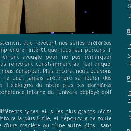
S
D
B
tissement que revêtent nos séries préférées
P
prendre l’intérêt que nous leur portons, il
S
lièrement aveugle pour ne pas remarquer
l
nous renvoient constamment au réel duquel
 nous échapper. Plus encore, nous pouvons
P
 ne peut jamais prétendre se libérer des
s il s’éloigne du nôtre plus ces dernières
ohérence interne de l’univers déployé doit
E
r
E
fférents types, et, si les plus grands récits
b
stoire la plus futile, et dépourvue de toute
 d’une manière ou d’une autre. Ainsi, sans