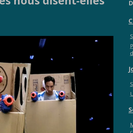
s nous disent-elles
D
C
S
P
d
J
S
U
S
M
c