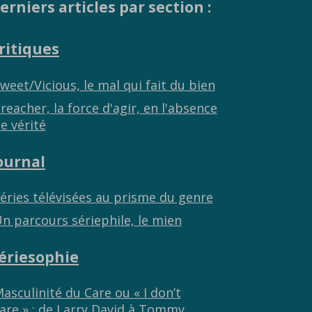
erniers articles par section :
ritiques
weet/Vicious, le mal qui fait du bien
reacher, la force d'agir, en l'absence
e vérité
ournal
éries télévisées au prisme du genre
n parcours sériephile, le mien
ériesophie
asculinité du Care ou « I don’t
are » : de Larry David à Tommy