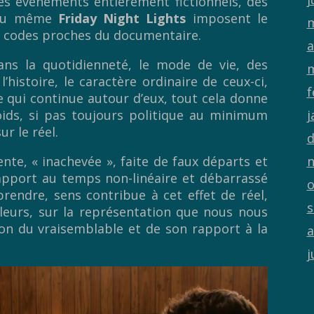
es évènements entièrement fictionnels, des
u même
Friday Night Lights
imposent le
m
es codes proches du documentaire.
a
ns la quotidienneté, le mode de vie, des
m
histoire, le caractère ordinaire de ceux-ci,
f
e qui continue autour d’eux, tout cela donne
ids, si pas toujours politique au minimum
j
r le réel.
d
nte, « inachevée », faite de faux départs et
n
rapport au temps non-linéaire et débarrassé
o
rendre, sens contribue à cet effet de réel,
s
illeurs, sur la représentation que nous nous
tion du vraisemblable et de son rapport à la
a
j