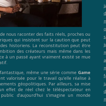
j
d
n
o
 de nous raconter des faits réels, proches ou
s
toriques qui insistent sur la caution que peut
j
 des historiens. La reconstitution peut être
ambition des créateurs mais même dans les
m
rence à un passé ayant vraiment existé se mue
a
tif.
m
nt fantastique, même une série comme
Game
f
 valorisée pour le travail qu’elle réalise à
j
nements géopolitiques. Par ailleurs, sa mise
un effet de réel chez le téléspectateur en
d
 public d’aujourd’hui s’imagine un monde
n