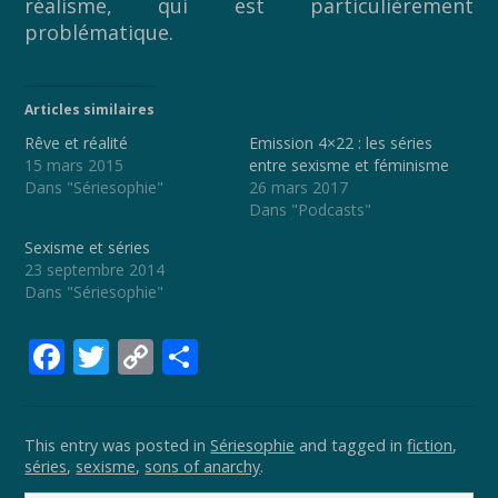
réalisme, qui est particulièrement
problématique.
Articles similaires
Rêve et réalité
Emission 4×22 : les séries
15 mars 2015
entre sexisme et féminisme
Dans "Sériesophie"
26 mars 2017
Dans "Podcasts"
Sexisme et séries
23 septembre 2014
Dans "Sériesophie"
F
T
C
P
ac
w
o
ar
e
itt
p
ta
This entry was posted in
Sériesophie
and tagged in
fiction
,
b
er
y
g
séries
,
sexisme
,
sons of anarchy
.