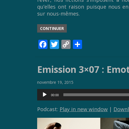
qu’elles ont raison puisque nous en
sur nous-mêmes.
CONTINUER
F
T
C
P
ac
w
o
ar
e
itt
p
ta
Emission 3×07 : Emot
b
er
y
g
o
Li
er
novembre 19, 2015
o
n
Lecteur
00:00
k
k
audio
Podcast:
Play in new window
|
Downl