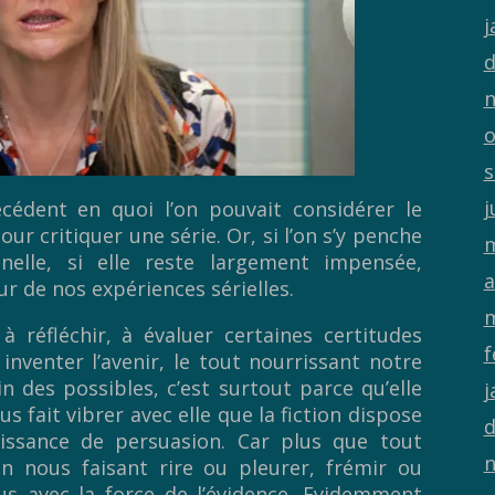
j
d
n
o
s
j
écédent en quoi l’on pouvait considérer le
ur critiquer une série. Or, si l’on s’y penche
m
nelle, si elle reste largement impensée,
a
r de nos expériences sérielles.
m
 à réfléchir, à évaluer certaines certitudes
f
inventer l’avenir, le tout nourrissant notre
n des possibles, c’est surtout parce qu’elle
j
 fait vibrer avec elle que la fiction dispose
d
uissance de persuasion. Car plus que tout
n
n nous faisant rire ou pleurer, frémir ou
us avec la force de l’évidence. Evidemment