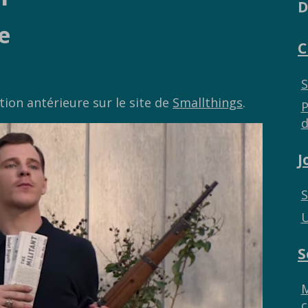
D
e
C
S
ation antérieure sur le site de
Smallthings
.
P
d
J
S
U
S
M
c