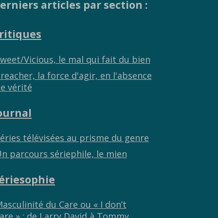
erniers articles par section :
ritiques
weet/Vicious, le mal qui fait du bien
reacher, la force d'agir, en l'absence
e vérité
ournal
éries télévisées au prisme du genre
n parcours sériephile, le mien
ériesophie
asculinité du Care ou « I don’t
are » : de Larry David à Tommy