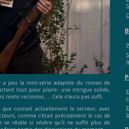
S
D
B
P
S
l
P
 y a peu la mini-série adaptée du roman de
ourtant tout pour plaire : une intrigue solide,
E
s noms reconnus, … Cela n’aura pas suffi.
r
E
 que connait actuellement le secteur, avec
b
acteurs, comme c’était précisément le cas de
se révèle si sévère qu’il ne suffit plus de