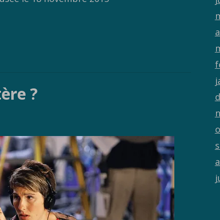
m
a
m
f
j
tère ?
d
n
o
s
a
j