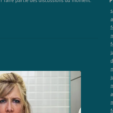
P
 faire partie des discussions du moment.
s
a
f
m
f
j
d
n
j
m
a
m
f