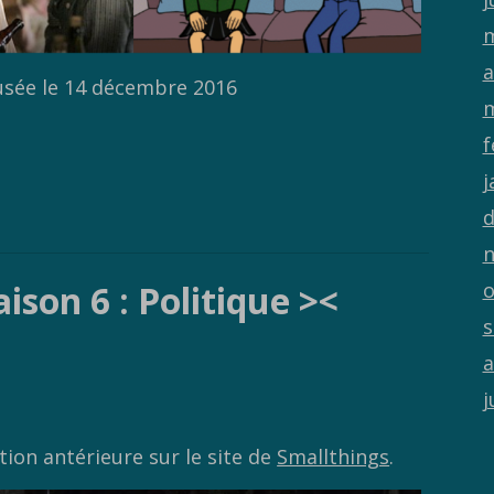
m
a
fusée le 14 décembre 2016
m
f
j
d
n
ison 6 : Politique ><
o
s
a
j
ation antérieure sur le site de
Smallthings
.