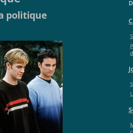
D
a politique
C
S
P
d
J
S
U
S
M
c