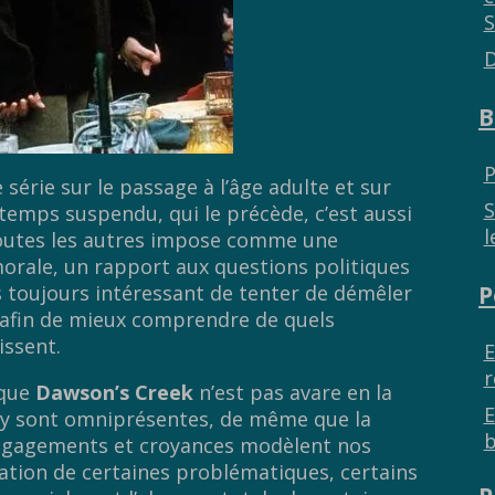
S
D
B
P
 série sur le passage à l’âge adulte et sur
S
e temps suspendu, qui le précède, c’est aussi
l
toutes les autres impose comme une
orale, un rapport aux questions politiques
P
rs toujours intéressant de tenter de démêler
e afin de mieux comprendre de quels
issent.
E
r
 que
Dawson’s Creek
n’est pas avare en la
E
 y sont omniprésentes, de même que la
b
engagements et croyances modèlent nos
ation de certaines problématiques, certains