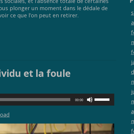
P
 sociales, et l’absence totale de certaines
nous plonger un moment dans le dédale de
s
ir ce que l’on peut en retirer.
a
f
m
f
j
ividu et la foule
d
n
j
Utilisez
m
00:00
les
flèches
a
oad
haut/bas
m
pour
augmenter
f