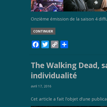
Onzième émission de la saison 4 dif
CONTINUER
F
T
C
P
ac
w
o
ar
e
itt
p
ta
The Walking Dead, sa
b
er
y
g
o
Li
er
individualité
o
n
avril 17, 2016
k
k
Cet article a fait l’objet d’une public