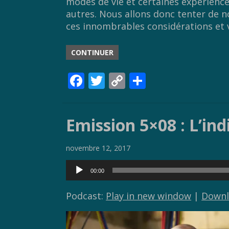
modes de vie et certaines expériences
autres. Nous allons donc tenter de 
ces innombrables considérations et vo
CONTINUER
F
T
C
P
ac
w
o
ar
e
itt
p
ta
Emission 5×08 : L’ind
b
er
y
g
o
Li
er
novembre 12, 2017
o
n
Lecteur
00:00
k
k
audio
Podcast:
Play in new window
|
Downl