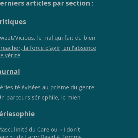
erniers articles par section :
ritiques
weet/Vicious, le mal qui fait du bien
reacher, la force d'agir, en l'absence
e vérité
ournal
éries télévisées au prisme du genre
n parcours sériephile, le mien
ériesophie
asculinité du Care ou « I don’t
are » : de Larry David à Tommy