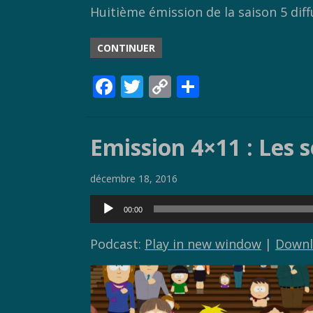
Huitième émission de la saison 5 dif
CONTINUER
F
T
C
P
ac
w
o
ar
e
itt
p
ta
Emission 4×11 : Les s
b
er
y
g
o
Li
er
décembre 18, 2016
o
n
Lecteur
00:00
k
k
audio
Podcast:
Play in new window
|
Downl