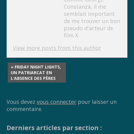
Constanza, il me
semblait important
de me trouver un bon
pseudo d'acteur de
film X
View more posts from this author
« FRIDAY NIGHT LIGHTS,
UN PATRIARCAT EN
L’ABSENCE DES PÈRES
Vous devez
vous connecter
pour laisser un
commentaire.
Derniers articles par section :