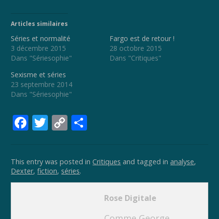
Articles similaires
Séries et normalité
Fargo est de retour !
3 décembre 2015
28 octobre 2015
Dans "Sériesophie"
Dans "Critiques"
Sexisme et séries
23 septembre 2014
Dans "Sériesophie"
F
T
C
P
ac
w
o
ar
e
itt
p
ta
This entry was posted in
Critiques
and tagged in
analyse
,
b
er
y
g
Dexter
,
fiction
,
séries
.
o
Li
er
o
n
Rose Digitale
k
k
Comme George