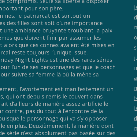
 de compromis. Seule sa liberté à disposer
j
mportant pour son père.
femmes, le patriarcat est surtout un
d
s des filles sont soit d’une importance
n
t une ambiance bruyante troublant la paix
o
èmes que doivent finir par assumer les
t alors que ces connes avaient été mises en
s
rcal reste toujours l’unique issue.
j
riday Night Lights est une des rares séries
 pour l’un de ses personnages et que le coach
m
 pour suivre sa femme là où la mène sa
a
m
rement, l’avortement est manifestement un
es, qui ont depuis remis le couvert dans
f
t d’ailleurs de manière assez artificielle
j
ar contre, pas du tout à l’encontre de la
d
uisque le personnage qui va s’y opposer
lle en plus. Deuxièmement, la manière dont
n
e série n’est absolument pas basée sur des