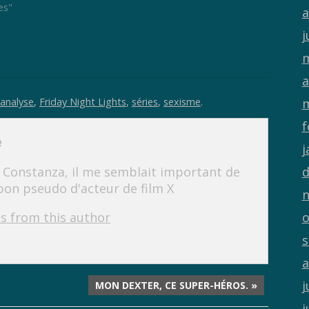
es"
a
j
m
a
analyse
,
Friday Night Lights
,
séries
,
sexisme
.
m
f
e
j
d
onstanza, il me semblait important de
on pseudo d'acteur de film X
n
o
s from this author
s
a
j
MON DEXTER, CE SUPER-HÉROS. »
j