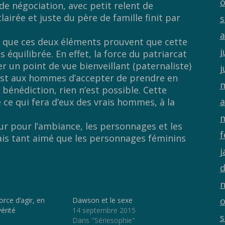
o
e négociation, avec petit relent de
lairée et juste du père de famille finit par
s
a
er que ces deux éléments prouvent que cette
j
s équilibrée. En effet, la force du patriarcat
er un point de vue bienveillant (paternaliste)
j
’est aux hommes d’accepter de prendre en
m
bénédiction, rien n’est possible. Cette
a
 ce qui fera d’eux des vrais hommes, à la
m
r pour l’ambiance, les personnages et les
f
rais tant aimé que les personnages féminins
j
d
n
o
orce d’agir, en
Dawson et le sexe
vérité
14 septembre 2015
s
Dans "Sériesophie"