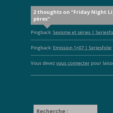
2 thoughts on “
Friday Night Li
pères
”
Pingback:
Sexisme et séries | Seriesfo
Pingback:
Emission 1×07 | Seriesfolie
Vous devez
vous connecter
pour laiss
Recherche :