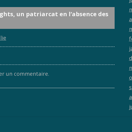
m
ghts, un patriarcat en l’absence des
a
m
lie
f
j
d
n
er un commentaire.
o
s
a
j