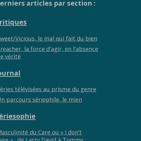
erniers articles par section :
ritiques
weet/Vicious, le mal qui fait du bien
reacher, la force d'agir, en l'absence
e vérité
ournal
éries télévisées au prisme du genre
n parcours sériephile, le mien
ériesophie
asculinité du Care ou « I don’t
are » : de Larry David à Tommy