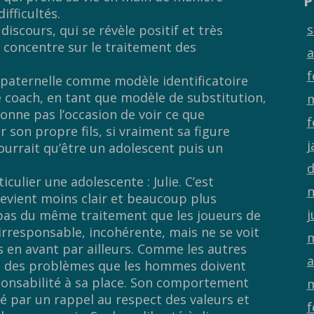
P
ifficultés.
s
discours, qui se révèle positif et très
 concentre sur le traitement des
a
f
 paternelle comme modèle identificatoire
e coach, en tant que modèle de substitution,
m
 donne pas l’occasion de voir ce que
f
r son propre fils, si vraiment sa figure
j
pourrait qu’être un adolescent puis un
d
iculier une adolescente : Julie. C’est
n
vient moins clair et beaucoup plus
j
ie pas du même traitement que les joueurs de
 irresponsable, incohérente, mais ne se voit
m
s en avant par ailleurs. Comme les autres
a
e des problèmes que les hommes doivent
sponsabilité à sa place. Son comportement
m
ité par un rappel au respect des valeurs et
f