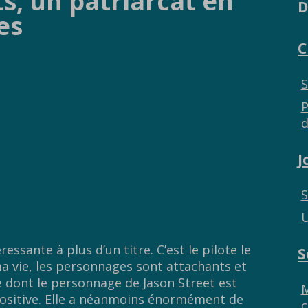
ts, un patriarcat en
D
es
C
S
P
d
J
S
U
essante à plus d’un titre. C’est le pilote le
S
ma vie, les personnages sont attachants et
re dont le personnage de Jason Street est
M
positive. Elle a néanmoins énormément de
c