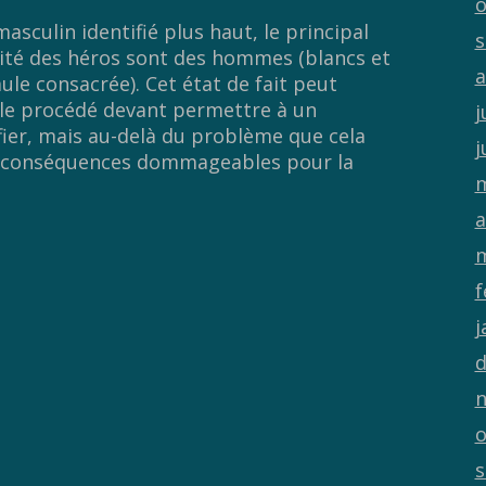
o
sculin identifié plus haut, le principal
s
rité des héros sont des hommes (blancs et
a
le consacrée). Cet état de fait peut
e procédé devant permettre à un
j
ier, mais au-delà du problème que cela
j
 de conséquences dommageables pour la
m
a
m
f
j
d
n
o
s