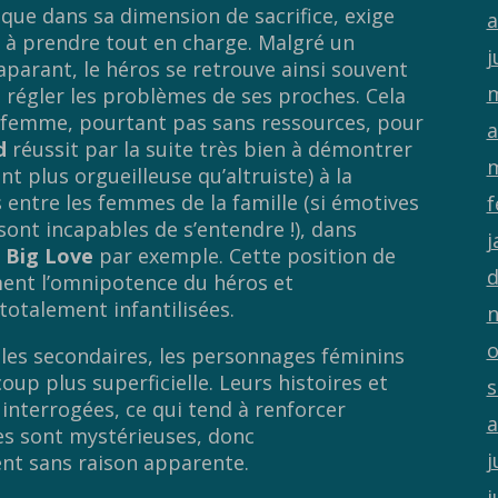
tique dans sa dimension de sacrifice, exige
a
l à prendre tout en charge. Malgré un
j
caparant, le héros se retrouve ainsi souvent
m
 régler les problèmes de ses proches. Cela
sa femme, pourtant pas sans ressources, pour
a
d
réussit par la suite très bien à démontrer
m
nt plus orgueilleuse qu’altruiste) à la
entre les femmes de la famille (si émotives
f
 sont incapables de s’entendre !), dans
j
u
Big Love
par exemple. Cette position de
d
ment l’omnipotence du héros et
 totalement infantilisées.
n
o
ôles secondaires, les personnages féminins
up plus superficielle. Leurs histoires et
s
 interrogées, ce qui tend à renforcer
a
es sont mystérieuses, donc
j
ent sans raison apparente.
j