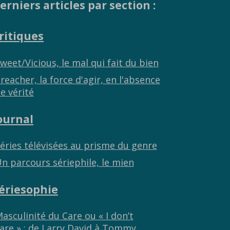
erniers articles par section :
ritiques
weet/Vicious, le mal qui fait du bien
reacher, la force d'agir, en l'absence
e vérité
ournal
éries télévisées au prisme du genre
n parcours sériephile, le mien
ériesophie
asculinité du Care ou « I don’t
are » : de Larry David à Tommy