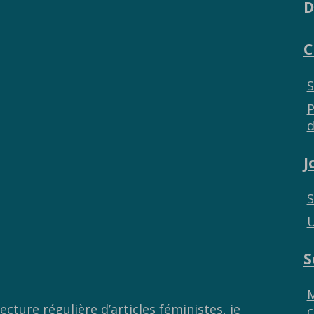
D
C
S
P
d
J
S
U
S
M
ture régulière d’articles féministes, je
c