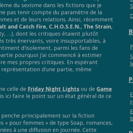
ème du sexisme dans les fictions que je
S
e ne pas tenir compte du paramètre de la
D
es et de leurs relations. Ainsi, récemment
lt and Catch Fire, C.H.O.S.E.N., The Strain,
B
ty, …), dont les critiques étaient plutôt
lés très énervants, voire insupportables, à
P
entiment d’isolement, parmi les fans de
 partie pourquoi j’ai commencé à estimer
S
uire mes propres critiques. En espérant
l
 représentation d’une partie, même
P
me celle de
Friday Night Lights
ou de
Game
E
is ici faire le point sur un état général de ce
r
E
se penche principalement sur la fiction
b
es « pour femmes » de type Soap, romances,
es à une diffusion en journée. Cette