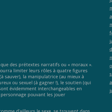
m
a
m
f
j
d
n
 que des prétextes narratifs ou « moraux ».
o
ourra limiter leurs rôles à quatre figures
s
 (à sauver), la manipulatrice (au mieux à
a
ureux ou sexuel (à gagner !), le soutien (qui
s sont évidemment interchangeables en
j
 personnage pouvant les jouer
comme d’ailleurs le sexe, se trouvent dans