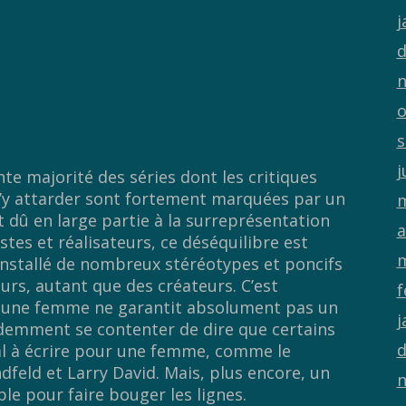
j
d
n
o
s
j
nte majorité des séries dont les critiques
 s’y attarder sont fortement marquées par un
m
 dû en large partie à la surreprésentation
a
tes et réalisateurs, ce déséquilibre est
m
installé de nombreux stéréotypes et poncifs
urs, autant que des créateurs. C’est
f
 une femme ne garantit absolument pas un
j
demment se contenter de dire que certains
d
 à écrire pour une femme, comme le
dfeld et Larry David. Mais, plus encore, un
n
ble pour faire bouger les lignes.