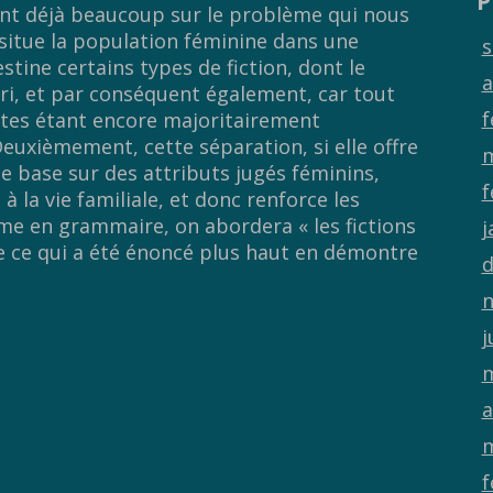
P
ant déjà beaucoup sur le problème qui nous
situe la population féminine dans une
s
stine certains types de fiction, dont le
a
ri, et par conséquent également, car tout
f
alistes étant encore majoritairement
Deuxièmement, cette séparation, si elle offre
m
 base sur des attributs jugés féminins,
f
 la vie familiale, et donc renforce les
me en grammaire, on abordera « les fictions
j
e ce qui a été énoncé plus haut en démontre
d
n
j
m
a
m
f