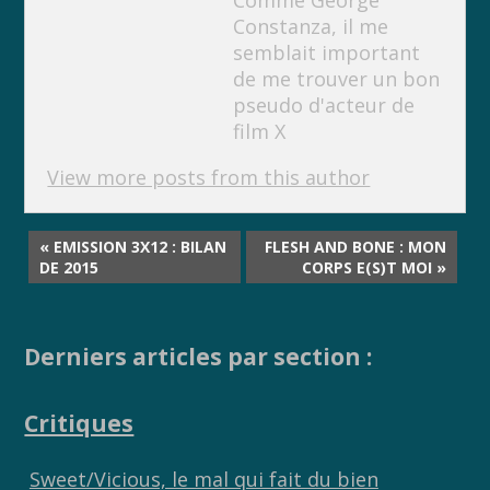
Comme George
Constanza, il me
semblait important
de me trouver un bon
pseudo d'acteur de
film X
View more posts from this author
« EMISSION 3X12 : BILAN
FLESH AND BONE : MON
DE 2015
CORPS E(S)T MOI »
Derniers articles par section :
Critiques
Sweet/Vicious, le mal qui fait du bien