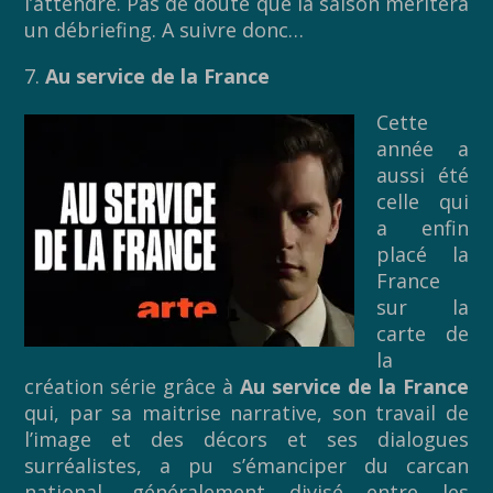
l’attendre. Pas de doute que la saison méritera
un débriefing. A suivre donc…
7.
Au service de la France
Cette
année a
aussi été
celle qui
a enfin
placé la
France
sur la
carte de
la
création série grâce à
Au service de la France
qui, par sa maitrise narrative, son travail de
l’image et des décors et ses dialogues
surréalistes, a pu s’émanciper du carcan
national, généralement divisé entre les